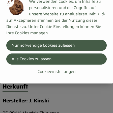
Wir verwenden Cookies, um Inhalte zu
davon gesättigte Fettsäuren | 3,8 g
personalisieren und die Zugriffe auf
Kohlenhydrate | 2,5 g
unsere Website zu analysieren. Mit Klick
davon Zucker | 2,5 g
auf Akzeptieren stimmen Sie der Nutzung dieser
Eiweiß | 4,5 g
Dienste zu. Unter Cookie Einstellungen können Sie
Salz | 6,25 g
Ihre Cookies managen.
Kann Spuren von Sellerie, Senf, Fisch und Erdnuss
enthalten.
Nur notwendige Cookies zulassen
Alle Cookies zulassen
Produktinformationen
Cookieeinstellungen
Herkunft
Hersteller: J. Kinski
DE-99441 Magdala Thüringen