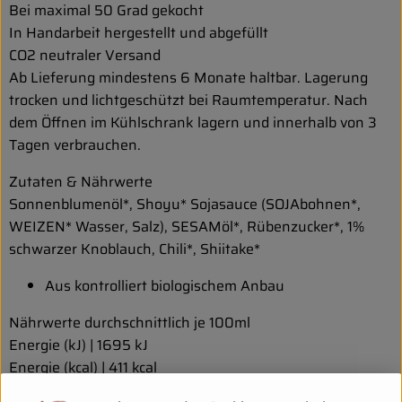
Bei maximal 50 Grad gekocht
In Handarbeit hergestellt und abgefüllt
CO2 neutraler Versand
Ab Lieferung mindestens 6 Monate haltbar. Lagerung
trocken und lichtgeschützt bei Raumtemperatur. Nach
dem Öffnen im Kühlschrank lagern und innerhalb von 3
Tagen verbrauchen.
Zutaten & Nährwerte
Sonnenblumenöl*, Shoyu* Sojasauce (SOJAbohnen*,
WEIZEN* Wasser, Salz), SESAMöl*, Rübenzucker*, 1%
schwarzer Knoblauch, Chili*, Shiitake*
Aus kontrolliert biologischem Anbau
Nährwerte durchschnittlich je 100ml
Energie (kJ) | 1695 kJ
Energie (kcal) | 411 kcal
Fett | 42,6 g