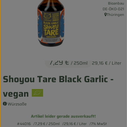
Bioanbau
Entspannt durch die FERIEN
, Kontrollstelle:
DE-ÖKO-021
Thüringen
, Herkunft:
Obst & Gemüse
Kühltheke
Backwaren
Vorratskammer
7,29 €
/ 250ml
29,16 €
/ Liter
Getränke
Shoyou Tare Black Garlic -
Kosmetik
vegan
Haus & Garten
Würzsoße
Biohof erleben
Artikel leider gerade ausverkauft!
#44016
7,29 €
/ 250ml
29,16 €
/ Liter
7% MwSt