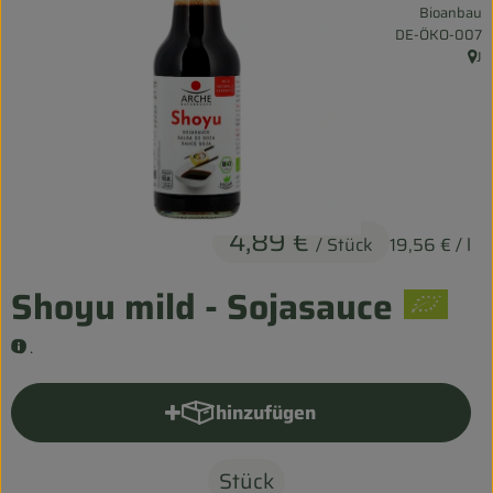
Bioanbau
Entspannt durch die FERIEN
, Kontrollstelle:
DE-ÖKO-007
J
, He
Obst & Gemüse
Kühltheke
Backwaren
Vorratskammer
4,89 €
/ Stück
19,56 €
/ l
Getränke
Shoyu mild - Sojasauce
Kosmetik
.
Haus & Garten
hinzufügen
Produkt zum Warenkorb hinzu
Biohof erleben
Stück