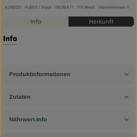
Biokorb so geht`s
#29000
4,89 €
/ Stück
19,56 €
/ l
7% MwSt
Handelsklasse II
Pferdepension & Reitbetrieb
Info
Herkunft
Firmenkunden
Info
.
Produktinformationen
Zutaten
Nährwert-Info