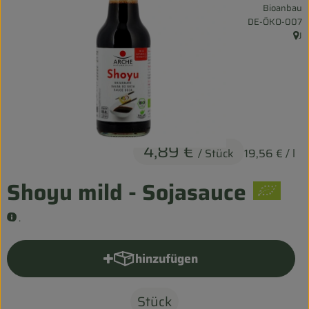
Bioanbau
Entspannt durch die FERIEN
, Kontrollstelle:
DE-ÖKO-007
J
, He
Obst & Gemüse
Kühltheke
Backwaren
Vorratskammer
4,89 €
/ Stück
19,56 €
/ l
Getränke
Shoyu mild - Sojasauce
Kosmetik
.
Haus & Garten
hinzufügen
Produkt zum Warenkorb hinzu
Biohof erleben
Stück