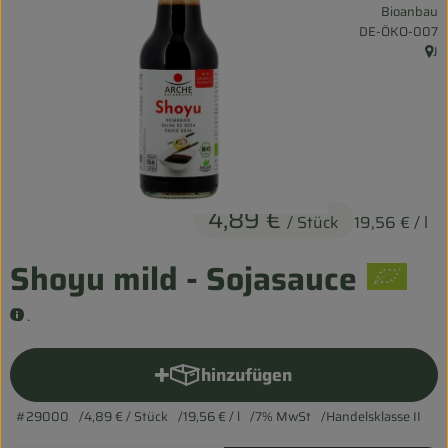
Bioanbau
Entspannt durch die FERIEN
, Kontrollstelle:
DE-ÖKO-007
J
, He
Obst & Gemüse
Kühltheke
Backwaren
Vorratskammer
4,89 €
/ Stück
19,56 €
/ l
Getränke
Shoyu mild - Sojasauce
Kosmetik
.
Haus & Garten
hinzufügen
Produkt zum Warenkorb hinz
Biohof erleben
#29000
4,89 €
/ Stück
19,56 €
/ l
7% MwSt
Handelsklasse II