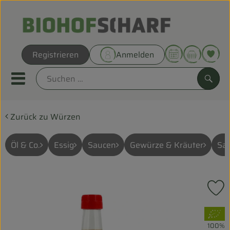
Warenk
Registrieren
Anmelden
Link
Mobiles Menu öffnen oder sc
Such
Zurück zu Würzen
Direkt vom Hof
Biokörbe
Öl & Co.
Essig
Saucen
Gewürze & Kräuter
Sal
THEMENWELTEN
P
UNSERE BIOKÖRBE
, Verband:
ANGEBOT
100%