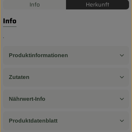
Biokorb so geht`s
Info
Herkunft
Pferdepension & Reitbetrieb
Info
Firmenkunden
.
Produktinformationen
Zutaten
Nährwert-Info
Produktdatenblatt