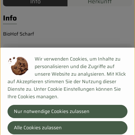
Biokorb so geht`s
Info
Herkunft
Pferdepension & Reitbetrieb
Info
Firmenkunden
BioHof Scharf
Produktinformationen
Wir verwenden Cookies, um Inhalte zu
personalisieren und die Zugriffe auf
unsere Website zu analysieren. Mit Klick
auf Akzeptieren stimmen Sie der Nutzung dieser
Herkunft
Dienste zu. Unter Cookie Einstellungen können Sie
Ihre Cookies managen.
Deu
Nur notwendige Cookies zulassen
Bei Fragen helfen wir Dir gerne weiter!
Hanfsack 50b,
Alle Cookies zulassen
99198 Ollendorf