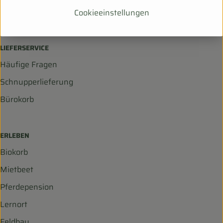
036203 253534
Cookieeinstellungen
info@biohof-scharf.de
LIEFERSERVICE
Häufige Fragen
Schnupperlieferung
Bürokorb
ERLEBEN
Biokorb
Mietbeet
Pferdepension
Lernort
Feldbau