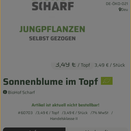
, Kontrollstelle:
DE-ÖKO-021
Entspannt durch die FERIEN
Deu
, Herku
Obst & Gemüse
Kühltheke
Backwaren
Vorratskammer
3,49 €
/ Topf
3,49 €
/ Stück
Getränke
Sonnenblume im Topf
Kosmetik
BioHof Scharf
Haus & Garten
Artikel ist aktuell nicht bestellbar!
#60703
3,49 €
/ Topf
3,49 €
/ Stück
7% MwSt
Biohof erleben
Handelsklasse II