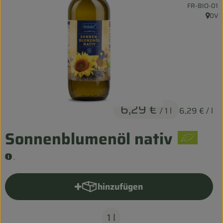
, Kontrollstel
FR-BIO-01
Entspannt durch die FERIEN
DV
, Herk
Obst & Gemüse
Kühltheke
Backwaren
Vorratskammer
6,29 €
/ 1 l
6,29 €
/ l
Getränke
Sonnenblumenöl nativ
Kosmetik
.
Haus & Garten
hinzufügen
Produkt zum Warenkorb hinzu
Biohof erleben
1 l