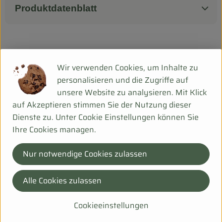
Produktdatenblatt
Herkunft
Wir verwenden Cookies, um Inhalte zu
personalisieren und die Zugriffe auf
Hersteller: Weiling
unsere Website zu analysieren. Mit Klick
auf Akzeptieren stimmen Sie der Nutzung dieser
DV
Dienste zu. Unter Cookie Einstellungen können Sie
bioladen
Ihre Cookies managen.
Nur notwendige Cookies zulassen
Wir gehen weiter: Wir setzen uns für eine Zukunft ein, in
Alle Cookies zulassen
der Vielfalt in allen Facetten gelebt wird ? in
respektvollem Umgang mit der Natur und von Mensch zu
Cookieeinstellungen
Mensch. Die Marke bioladen* ist geprägt von den Werten,