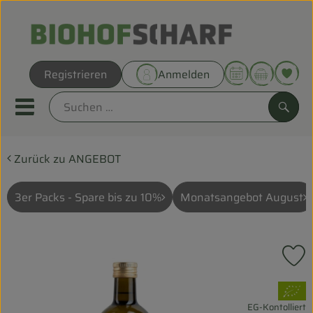
Warenk
Registrieren
Anmelden
Link
Mobiles Menu öffnen oder sc
Such
Zurück zu ANGEBOT
Direkt vom Hof
Biokörbe
3er Packs - Spare bis zu 10%
Monatsangebot August
THEMENWELTEN
P
UNSERE BIOKÖRBE
, Verband:
ANGEBOT
EG-Kontolliert