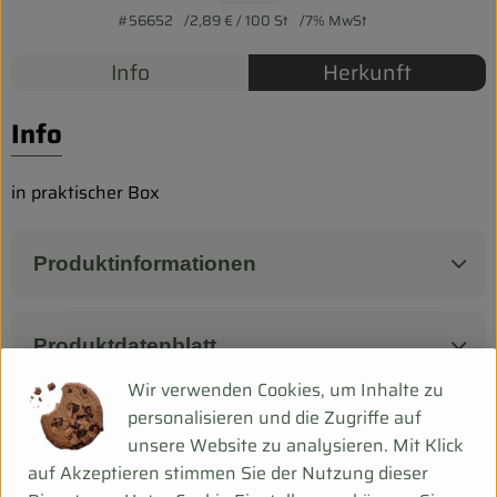
Biokorb so geht`s
#56652
2,89 €
/ 100 St
7% MwSt
Pferdepension & Reitbetrieb
Info
Herkunft
Firmenkunden
Info
in praktischer Box
Produktinformationen
Produktdatenblatt
Wir verwenden Cookies, um Inhalte zu
personalisieren und die Zugriffe auf
unsere Website zu analysieren. Mit Klick
Herkunft
auf Akzeptieren stimmen Sie der Nutzung dieser