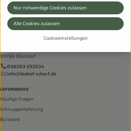
Nur notwendige Cookies zulassen
Hersteller: Ökohof Tuch
Alle Cookies zulassen
06268 Ziegelroda Thüringen
Cookieeinstellungen
Bei Fragen helfen wir Dir gerne weiter!
Hanfsack 50b,
99198 Ollendorf
036203 253534
info@biohof-scharf.de
LIEFERSERVICE
Häufige Fragen
Schnupperlieferung
Bürokorb