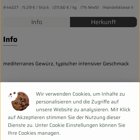
Biokorb so geht`s
#44227
5,29 €
/ Stück
211,60 €
/ kg
7% MwSt
Handelsklasse II
Pferdepension & Reitbetrieb
Info
Herkunft
Firmenkunden
Info
mediterranes Gewürz, typischer intensiver Geschmack
Zutaten: Thymian
Wir verwenden Cookies, um Inhalte zu
personalisieren und die Zugriffe auf
Produktinformationen
unsere Website zu analysieren. Mit Klick
auf Akzeptieren stimmen Sie der Nutzung dieser
Dienste zu. Unter Cookie Einstellungen können Sie
Ihre Cookies managen.
Herkunft