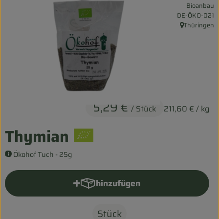
Bioanbau
Entspannt durch die FERIEN
, Kontrollstelle:
DE-ÖKO-021
Thüringen
, Herkunft:
Obst & Gemüse
Kühltheke
Backwaren
Vorratskammer
5,29 €
/ Stück
211,60 €
/ kg
Getränke
Thymian
Kosmetik
Ökohof Tuch - 25g
Haus & Garten
hinzufügen
Produkt zum Warenkorb hinzu
Biohof erleben
Stück