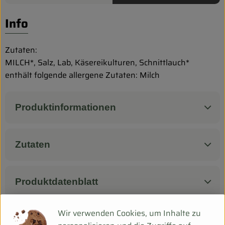
Biokorb so geht`s
Info
Pferdepension & Reitbetrieb
Firmenkunden
Zutaten:
MILCH*, Salz, Lab, Käsereikulturen, Schnittlauch*
enthält folgende allergene Zutaten: Milch
Produktinformationen
Zutaten
Produktdatenblatt
Wir verwenden Cookies, um Inhalte zu