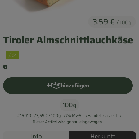
Entspannt durch die FERIEN
3,59 €
Obst & Gemüse
/ 100g
Kühltheke
Tiroler Almschnittlauchkäse
Backwaren
Vorratskammer
.
Getränke
hinzufügen
Produkt zum Warenkorb hinzu
Kosmetik
Haus & Garten
100g
#15010
3,59 €
/ 100g
7% MwSt
Handelsklasse II
Dieser Artikel wird genau eingewogen.
Biohof erleben
Info
Herkunft