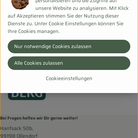
personalisieren und die Zugriffe auf
Herkunft
unsere Website zu analysieren. Mit Klick
auf Akzeptieren stimmen Sie der Nutzung dieser
Hersteller: BOM
Dienste zu. Unter Cookie Einstellungen können Sie
Ihre Cookies managen.
AT
BIOvomBERG
Nur notwendige Cookies zulassen
Alle Cookies zulassen
Cookieeinstellungen
Bei Fragen helfen wir Dir gerne weiter!
Hanfsack 50b,
99198 Ollendorf