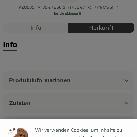
Biokorb so geht`s
#28505
4,39 €
/ 250 g
17,56 €
/ 1kg
7% MwSt
Pferdepension & Reitbetrieb
Handelsklasse II
Info
Herkunft
Firmenkunden
Info
.
Produktinformationen
Zutaten
Produktdatenblatt
Wir verwenden Cookies, um Inhalte zu