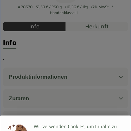
Biokorb so geht`s
#28570
2,59 €
/ 250 g
10,36 €
/ 1kg
7% MwSt
Pferdepension & Reitbetrieb
Handelsklasse II
Info
Herkunft
Firmenkunden
Info
.
Produktinformationen
Zutaten
Nährwert-Info
Wir verwenden Cookies, um Inhalte zu