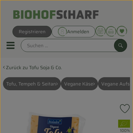
Warenk
Registrieren
Anmelden
Link
Mobiles Menu öffnen oder sc
Such
Zurück zu Tofu Soja & Co.
Direkt vom Hof
Biokörbe
Tofu, Tempeh & Seitan
Vegane Käse
Vegane Aufstr
THEMENWELTEN
P
UNSERE BIOKÖRBE
, Verband:
ANGEBOT
100%