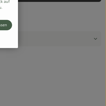
ck auf
u.
ssen