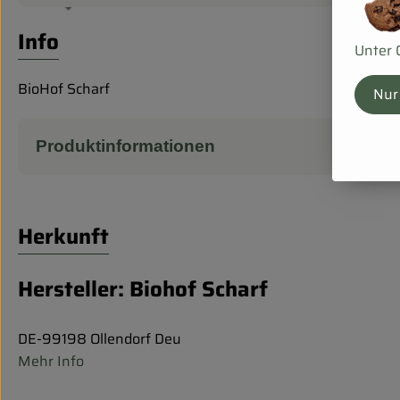
Info
Unter 
BioHof Scharf
Nur
Produktinformationen
Herkunft
Hersteller: Biohof Scharf
DE-99198 Ollendorf Deu
Mehr Info