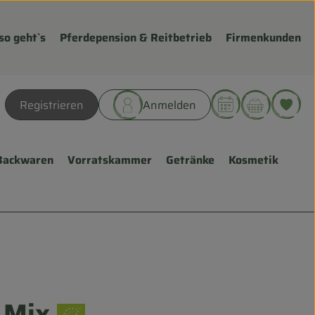
so geht`s
Pferdepension & Reitbetrieb
Firmenkunden
Warenk
L
Registrieren
Anmelden
hen
Backwaren
Vorratskammer
Getränke
Kosmetik
 Mix
gen