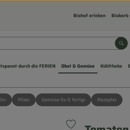
Biohof erleben
Biokorb 
Suc
tspannt durch die FERIEN
Obst & Gemüse
Kühltheke
ln
Pilze
Gemüse fix & fertig
Rezepte
Tomaten
Produkt zu Favouriten hinzufü