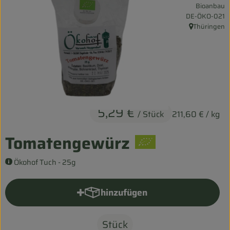
Bioanbau
Entspannt durch die FERIEN
, Kontrollstelle:
DE-ÖKO-021
Thüringen
, Herkunft:
Obst & Gemüse
Kühltheke
Backwaren
Vorratskammer
5,29 €
/ Stück
211,60 €
/ kg
Getränke
Tomatengewürz
Kosmetik
Ökohof Tuch - 25g
Haus & Garten
hinzufügen
Produkt zum Warenkorb hinzu
Biohof erleben
Stück