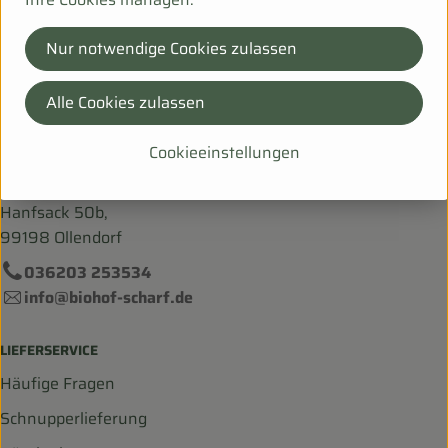
Herkunft
Nur notwendige Cookies zulassen
Hersteller: Ökohof Tuch
Alle Cookies zulassen
06268 Ziegelroda Thüringen
Cookieeinstellungen
Bei Fragen helfen wir Dir gerne weiter!
Hanfsack 50b,
99198 Ollendorf
036203 253534
info@biohof-scharf.de
LIEFERSERVICE
Häufige Fragen
Schnupperlieferung