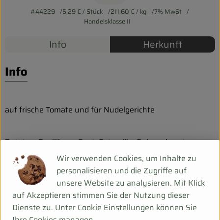
Biokorb so geht`s
#44229
5,29 €
/ Stück
211,60 €
/ kg
7% MwSt
Pferdepension & Reitbetrieb
Handelsklasse II
Info
Herkunft
Firmenkunden
Info
auf frische Tomate und für Nudelgerichte
Zutaten: Basilikum, Dost, Petersilie, Bohnenkraut,
Thymian
Wir verwenden Cookies, um Inhalte zu
personalisieren und die Zugriffe auf
unsere Website zu analysieren. Mit Klick
Produktinformationen
auf Akzeptieren stimmen Sie der Nutzung dieser
Dienste zu. Unter Cookie Einstellungen können Sie
Ihre Cookies managen.