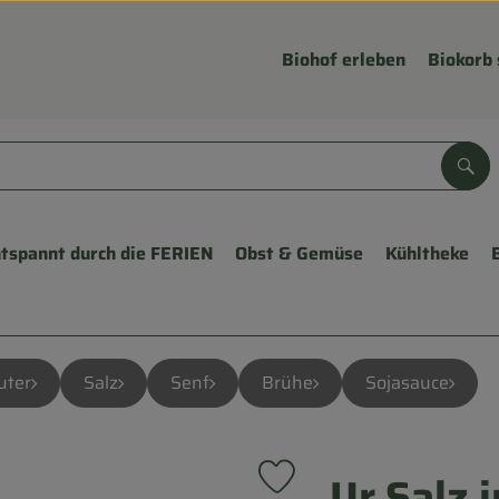
Biohof erleben
Biokorb 
Suc
tspannt durch die FERIEN
Obst & Gemüse
Kühltheke
uter
Salz
Senf
Brühe
Sojasauce
Ur Salz 
Produkt zu Favouriten hinzuf