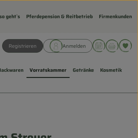
so geht`s
Pferdepension & Reitbetrieb
Firmenkunden
Warenk
L
Registrieren
Anmelden
hen
Backwaren
Vorratskammer
Getränke
Kosmetik
im Streuer
ügen