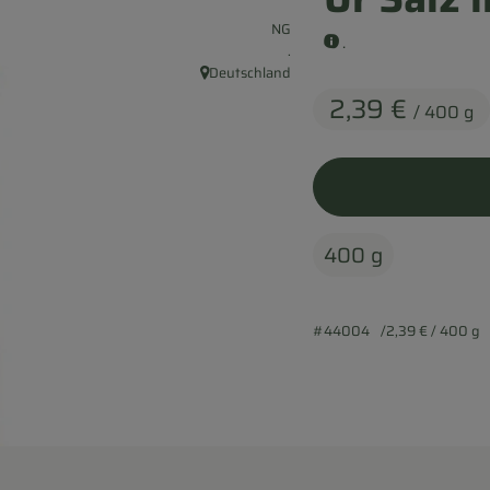
, Verband:
NG
.
, Kontrollstelle:
.
Deutschland
, Herkunft:
2,39 €
/ 400 g
400 g
#44004
2,39 €
/ 400 g