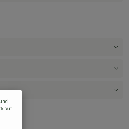
 und
ck auf
u.