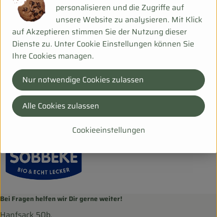
personalisieren und die Zugriffe auf
Deutschland
unsere Website zu analysieren. Mit Klick
auf Akzeptieren stimmen Sie der Nutzung dieser
Dienste zu. Unter Cookie Einstellungen können Sie
Andechser Molkerei Scheitz GmbH
Ihre Cookies managen.
D 82346 Andechs
Nur notwendige Cookies zulassen
Kontrollnummer DE-BY-117-EG
www.andechser-natur.de
Alle Cookies zulassen
(Daten von Ecoinform)
Söbbeke
Cookieeinstellungen
Bei Fragen helfen wir Dir gerne weiter!
Hanfsack 50b,