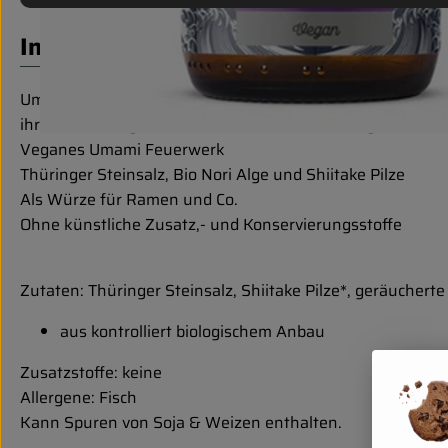
Info
Umami-Salz - aber vegan? Das geht! Nori-Alge und Shiit
ihr den Bonito gar nicht erst vermisst. Unser veganes Uma
Veganes Umami Feuerwerk
Thüringer Steinsalz, Bio Nori Alge und Shiitake Pilze
Als Würze für Ramen und Co.
Ohne künstliche Zusatz,- und Konservierungsstoffe
Zutaten: Thüringer Steinsalz, Shiitake Pilze*, geräucherte
aus kontrolliert biologischem Anbau
Zusatzstoffe: keine
Allergene: Fisch
Kann Spuren von Soja & Weizen enthalten.