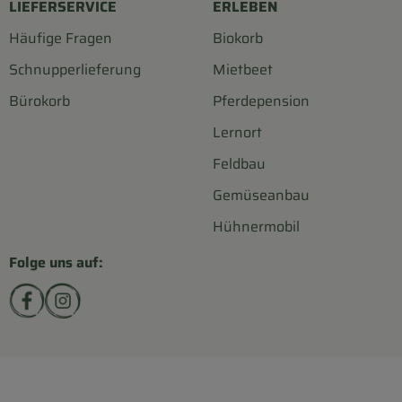
LIEFERSERVICE
ERLEBEN
Häufige Fragen
Biokorb
Schnupperlieferung
Mietbeet
Bürokorb
Pferdepension
Lernort
Feldbau
Gemüseanbau
Hühnermobil
Folge uns auf:
Externer Link zu https://www.facebook.com/biohofsc
Externer Link zu https://www.instagram.com/bi