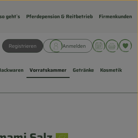
so geht`s
Pferdepension & Reitbetrieb
Firmenkunden
Warenk
L
Registrieren
Anmelden
hen
Backwaren
Vorratskammer
Getränke
Kosmetik
mami Salz
gen