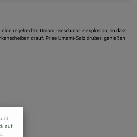
n eine regelrechte Umami-Geschmacksexplosion, so dass
Gurkenscheiben drauf, Prise Umami-Salz drüber, genießen.
 und
ck auf
u.