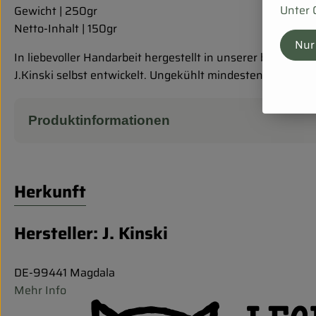
Unter 
Gewicht | 250gr
Netto-Inhalt | 150gr
Nur
In liebevoller Handarbeit hergestellt in unserer biozertif
J.Kinski selbst entwickelt. Ungekühlt mindestens 1 Jahr ha
Produktinformationen
Herkunft
Hersteller: J. Kinski
DE-99441 Magdala
Mehr Info