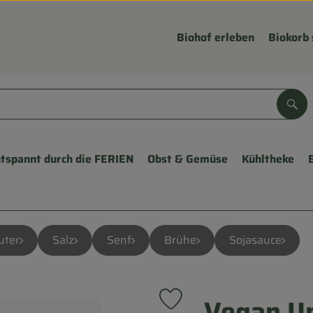
Biohof erleben
Biokorb 
Suc
tspannt durch die FERIEN
Obst & Gemüse
Kühltheke
uter
Salz
Senf
Brühe
Sojasauce
Vegan U
Produkt zu Favouriten hinzufü