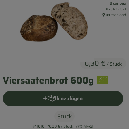
Bioanbau
Entspannt durch die FERIEN
, Kontrollstelle:
DE-ÖKO-021
Deutschland
, Herkunft:
Obst & Gemüse
Kühltheke
Backwaren
Vorratskammer
6,30 €
/ Stück
Getränke
Viersaatenbrot 600g
Kosmetik
Haus & Garten
hinzufügen
Produkt zum Warenkorb hinzu
Stück
Biohof erleben
#11010
6,30 €
/ Stück
7% MwSt