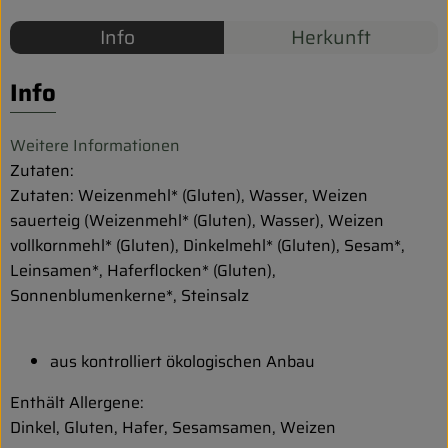
Biokorb so geht`s
Info
Herkunft
Pferdepension & Reitbetrieb
Info
Firmenkunden
Weitere Informationen
Zutaten:
Zutaten: Weizenmehl* (Gluten), Wasser, Weizen
sauerteig (Weizenmehl* (Gluten), Wasser), Weizen
vollkornmehl* (Gluten), Dinkelmehl* (Gluten), Sesam*,
Leinsamen*, Haferflocken* (Gluten),
Sonnenblumenkerne*, Steinsalz
aus kontrolliert ökologischen Anbau
Enthält Allergene:
Dinkel, Gluten, Hafer, Sesamsamen, Weizen