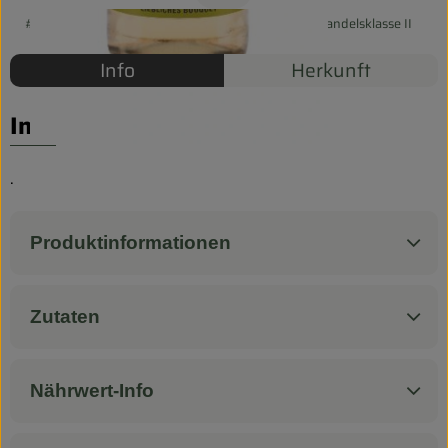
Biokorb so geht`s
#43004
3,59 €
/ 0,5 l
7,18 €
/ l
7% MwSt
Handelsklasse II
Pferdepension & Reitbetrieb
Info
Herkunft
Firmenkunden
Info
.
Produktinformationen
Zutaten
Nährwert-Info