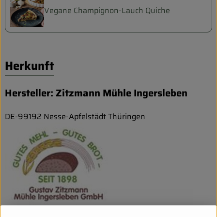
Vegane Champignon-Lauch Quiche
Herkunft
Hersteller: Zitzmann Mühle Ingersleben
DE-99192 Nesse-Apfelstädt Thüringen