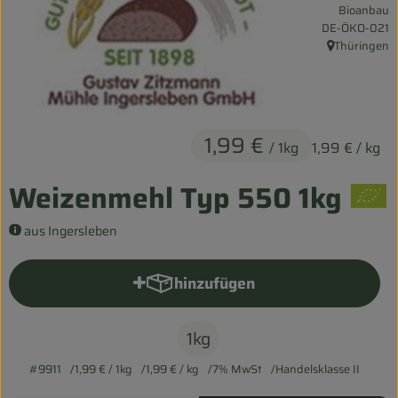
Bioanbau
Entspannt durch die FERIEN
, Kontrollstelle:
DE-ÖKO-021
Thüringen
, Herkunft:
Obst & Gemüse
Kühltheke
Backwaren
1,99 €
/ 1kg
1,99 €
/ kg
Vorratskammer
Weizenmehl Typ 550 1kg
Getränke
aus Ingersleben
Kosmetik
hinzufügen
Produkt zum Warenkorb hinzu
Haus & Garten
1kg
Biohof erleben
#9911
1,99 €
/ 1kg
1,99 €
/ kg
7% MwSt
Handelsklasse II