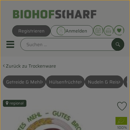
Warenk
Registrieren
Anmelden
Link
Mobiles Menu öffnen oder sc
Such
Zurück zu Trockenware
Direkt vom Hof
Biokörbe
Getreide & Mehl
Hülsenfrüchte
Nudeln & Reis
Ö
THEMENWELTEN
regional
P
UNSERE BIOKÖRBE
, Verband:
ANGEBOT
100%