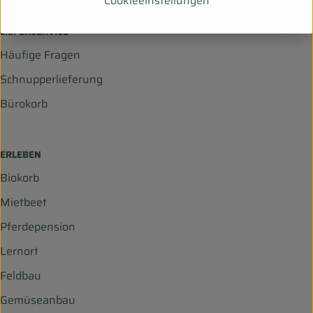
Cookieeinstellungen
LIEFERSERVICE
Häufige Fragen
Schnupperlieferung
Bürokorb
ERLEBEN
Biokorb
Mietbeet
Pferdepension
Lernort
Feldbau
Gemüseanbau