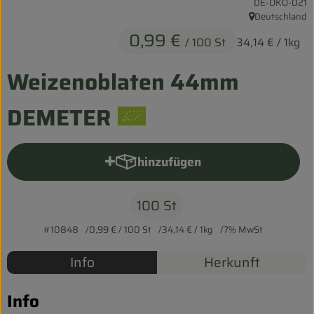
, Kontrollstelle:
DE-ÖKO-021
Entspannt durch die FERIEN
Deutschland
, Herkunft:
0,99 €
/ 100 St
34,14 €
/ 1kg
Obst & Gemüse
Weizenoblaten 44mm
Kühltheke
Backwaren
DEMETER
Vorratskammer
hinzufügen
Produkt zum Warenkorb hinzu
Getränke
Kosmetik
100 St
#10848
0,99 €
/ 100 St
34,14 €
/ 1kg
7% MwSt
Haus & Garten
Info
Herkunft
Biohof erleben
Info