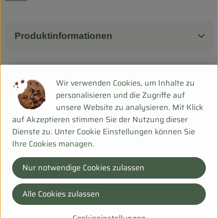
Biokorb so geht`s
Pferdepension & Reitbetrieb
Produktinformationen
Firmenkunden
Herkunft
Wir verwenden Cookies, um Inhalte zu
personalisieren und die Zugriffe auf
unsere Website zu analysieren. Mit Klick
Hersteller: HOC
auf Akzeptieren stimmen Sie der Nutzung dieser
Dienste zu. Unter Cookie Einstellungen können Sie
Deutschland
Ihre Cookies managen.
Bei Fragen helfen wir Dir gerne weiter!
Nur notwendige Cookies zulassen
Hanfsack 50b,
99198 Ollendorf
Alle Cookies zulassen
036203 253534
info@biohof-scharf.de