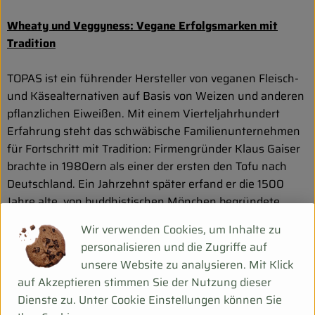
Wheaty und Veggyness: Vegane Erfolgsmarken mit
Tradition
TOPAS ist ein führender Hersteller von veganen Fleisch-
und Käsealternativen auf Basis von Weizen und anderen
pflanzlichen Eiweißen. Mit einem Vierteljahrhundert
Erfahrung steht das schwäbische Familienunternehmen
für Fortschritt mit Tradition: Firmengründer Klaus Gaiser
brachte in 1980ern als einer der ersten den Tofu nach
Deutschland. Ein Jahrzehnt später erfand er die 1500
Jahre alte, von buddhistischen Mönchen begründete
Seitan-Tradition für den westlichen Geschmack neu.
Wir verwenden Cookies, um Inhalte zu
personalisieren und die Zugriffe auf
Seit 1993 stellt TOPAS Produkte wie Würste, Steaks und
unsere Website zu analysieren. Mit Klick
Burger her – nur eben rein pflanzlich, aus Weizeneiweiß.
auf Akzeptieren stimmen Sie der Nutzung dieser
Die veganen Bio-Produkte werden unter den Marken
Dienste zu. Unter Cookie Einstellungen können Sie
„Wheaty“ und „Veggyness“ vertrieben. Fand zu Beginn