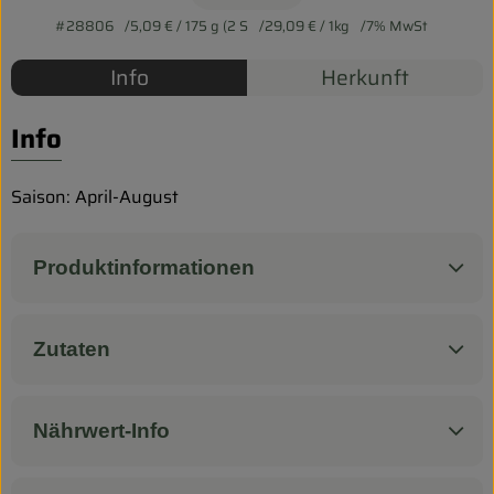
Biokorb so geht`s
#28806
5,09 €
/ 175 g (2 S
29,09 €
/ 1kg
7% MwSt
Pferdepension & Reitbetrieb
Info
Herkunft
Firmenkunden
Info
Saison: April-August
Produktinformationen
Zutaten
Nährwert-Info