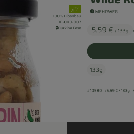
, Verband:
MEHRWEG
100% Bioanbau
, Kontrollstelle:
DE-ÖKO-007
5,59 €
Burkina Faso
/ 133g
, Herkunft:
133g
#10580
5,59 €
/ 133g