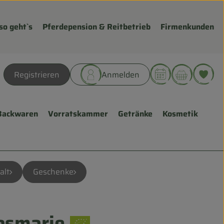
so geht`s
Pferdepension & Reitbetrieb
Firmenkunden
Warenk
L
Registrieren
Anmelden
hen
Backwaren
Vorratskammer
Getränke
Kosmetik
alt
Geschenke
osmarie
fügen