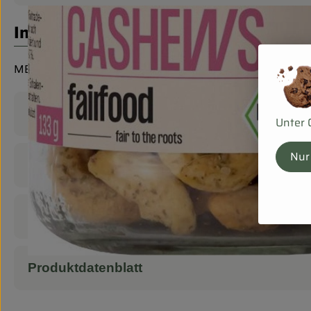
Info
MEHRWEG
Produktinformationen
Unter 
Nur
Zutaten
Nährwert-Info
Produktdatenblatt