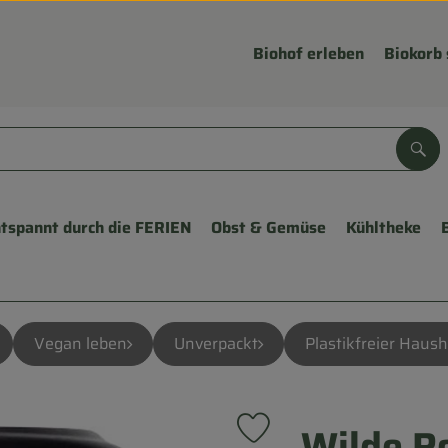
Biohof erleben
Biokorb 
Suc
tspannt durch die FERIEN
Obst & Gemüse
Kühltheke
Vegan leben
Unverpackt
Plastikfreier Haush
Wilde R
Produkt zu Favouriten hinzu