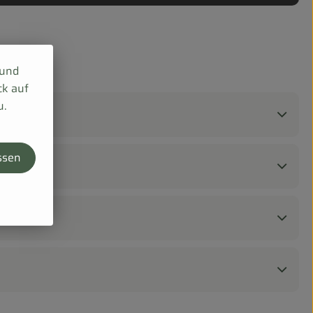
 und
ck auf
u.
ssen