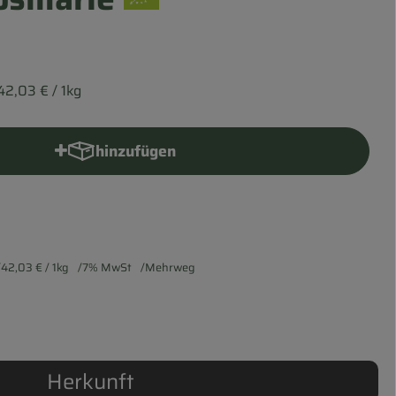
42,03 €
/ 1kg
hinzufügen
Produkt zum Warenkorb hinzufügen
42,03 €
/ 1kg
7% MwSt
Mehrweg
Herkunft