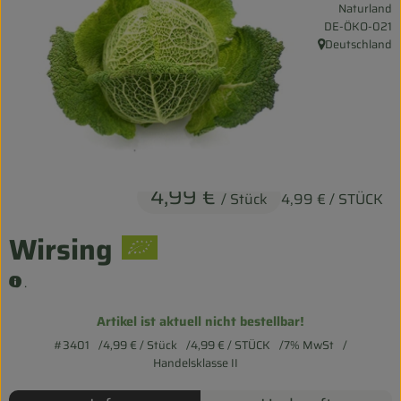
Naturland
Entspannt durch die FERIEN
, Kontrollstelle:
DE-ÖKO-021
Deutschland
, Herkunft:
Obst & Gemüse
Kühltheke
Backwaren
Vorratskammer
4,99 €
/ Stück
4,99 €
/ STÜCK
Getränke
Wirsing
Kosmetik
.
Haus & Garten
Artikel ist aktuell nicht bestellbar!
#3401
4,99 €
/ Stück
4,99 €
/ STÜCK
7% MwSt
Biohof erleben
Handelsklasse II