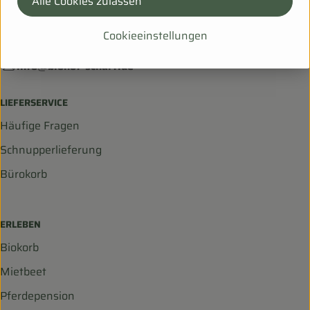
Alle Cookies zulassen
Hanfsack 50b,
99198 Ollendorf
Cookieeinstellungen
036203 253534
info@biohof-scharf.de
LIEFERSERVICE
Häufige Fragen
Schnupperlieferung
Bürokorb
ERLEBEN
Biokorb
Mietbeet
Pferdepension