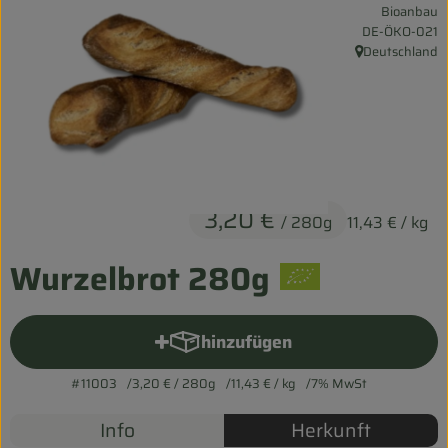
Bioanbau
Entspannt durch die FERIEN
, Kontrollstelle:
DE-ÖKO-021
Deutschland
, Herkunft:
Obst & Gemüse
Kühltheke
Backwaren
Vorratskammer
3,20 €
/ 280g
11,43 €
/ kg
Getränke
Wurzelbrot 280g
Kosmetik
Haus & Garten
hinzufügen
Produkt zum Warenkorb hinz
#11003
3,20 €
/ 280g
11,43 €
/ kg
7% MwSt
Biohof erleben
Info
Herkunft