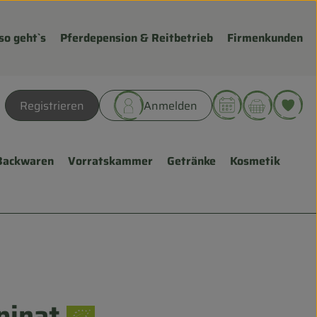
so geht`s
Pferdepension & Reitbetrieb
Firmenkunden
Warenk
L
Registrieren
Anmelden
hen
Backwaren
Vorratskammer
Getränke
Kosmetik
pinat
ügen