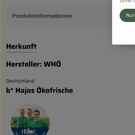
Unter 
Nur
Produktinformationen
Herkunft
Hersteller: WHÖ
Deutschland
b* Hajos Ökofrische