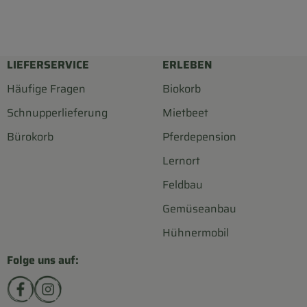
LIEFERSERVICE
ERLEBEN
Häufige Fragen
Biokorb
Schnupperlieferung
Mietbeet
Bürokorb
Pferdepension
Lernort
Feldbau
Gemüseanbau
Hühnermobil
Folge uns auf:
Externer Link zu https://www.facebook.com/biohofsc
Externer Link zu https://www.instagram.com/bi