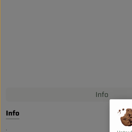
Info
Info
.