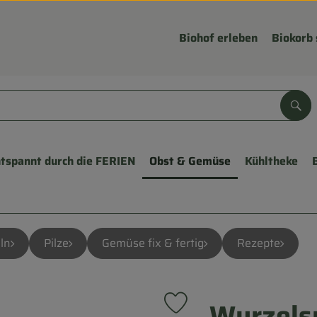
Biohof erleben
Biokorb 
Suc
tspannt durch die FERIEN
Obst & Gemüse
Kühltheke
ln
Pilze
Gemüse fix & fertig
Rezepte
Wurzels
Produkt zu Favouriten hinzuf