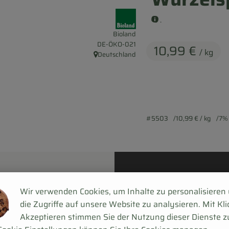
, Verband:
.
Bioland
, Kontrollstelle:
DE-ÖKO-021
10,99 €
/ kg
Deutschland
, Herkunft:
#5503
10,99 €
/ kg
7%
Wir verwenden Cookies, um Inhalte zu personalisieren
die Zugriffe auf unsere Website zu analysieren. Mit Kli
Akzeptieren stimmen Sie der Nutzung dieser Dienste z