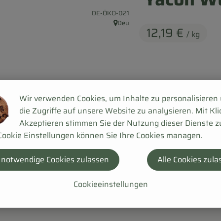
, Kontrollstelle:
DE-ÖKO-021
Deu
, Herkunft:
12,19 €
/ kg
Wir verwenden Cookies, um Inhalte zu personalisieren
#5245
12,19 €
/ kg
7% 
die Zugriffe auf unsere Website zu analysieren. Mit Kli
Akzeptieren stimmen Sie der Nutzung dieser Dienste z
Cookie Einstellungen können Sie Ihre Cookies managen.
 notwendige Cookies zulassen
Alle Cookies zula
Cookieeinstellungen