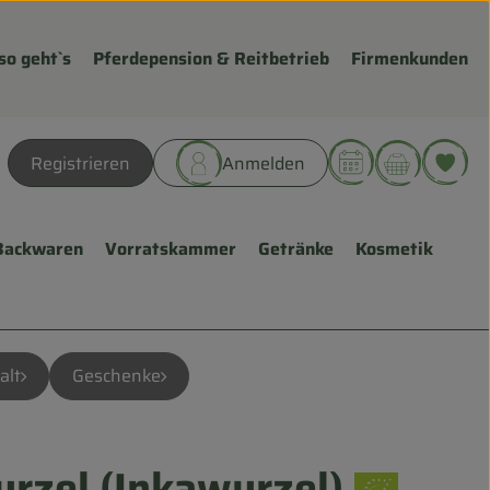
so geht`s
Pferdepension & Reitbetrieb
Firmenkunden
Warenk
L
Registrieren
Anmelden
hen
Backwaren
Vorratskammer
Getränke
Kosmetik
alt
Geschenke
rzel (Inkawurzel)
gen