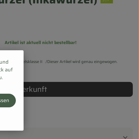
Artikel ist aktuell nicht bestellbar!
 und
MwSt
Handelsklasse II
Dieser Artikel wird genau eingewogen.
ck auf
u.
Herkunft
ssen