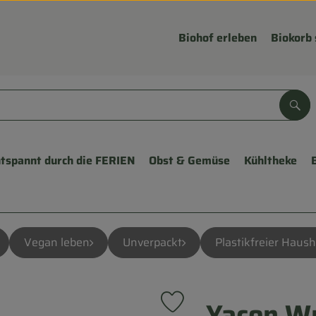
Biohof erleben
Biokorb 
Suc
tspannt durch die FERIEN
Obst & Gemüse
Kühltheke
Vegan leben
Unverpackt
Plastikfreier Haush
Yacon Wu
Produkt zu Favouriten hinzufü