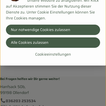
unsere Website zu analysieren. Mit Klick
Hersteller: BDN
auf Akzeptieren stimmen Sie der Nutzung dieser
Dienste zu. Unter Cookie Einstellungen können Sie
Holland
Ihre Cookies managen.
Ben&Anna Natural Care
Nur notwendige Cookies zulassen
Alle Cookies zulassen
Cookieeinstellungen
Bei Fragen helfen wir Dir gerne weiter!
Hanfsack 50b,
99198 Ollendorf
036203 253534