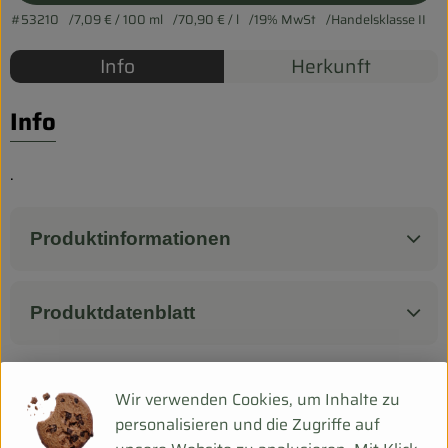
Biokorb so geht`s
#53210
7,09 €
/ 100 ml
70,90 €
/ l
19% MwSt
Handelsklasse II
Pferdepension & Reitbetrieb
Info
Herkunft
Firmenkunden
Info
.
Produktinformationen
Produktdatenblatt
Wir verwenden Cookies, um Inhalte zu
Herkunft
personalisieren und die Zugriffe auf