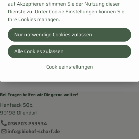
auf Akzeptieren stimmen Sie der Nutzung dieser
Dienste zu. Unter Cookie Einstellungen können Sie
Holland
Ihre Cookies managen.
Ben&Anna Natural Care
Nur notwendige Cookies zulassen
Alle Cookies zulassen
Cookieeinstellungen
Bei Fragen helfen wir Dir gerne weiter!
Hanfsack 50b,
99198 Ollendorf
036203 253534
info@biohof-scharf.de