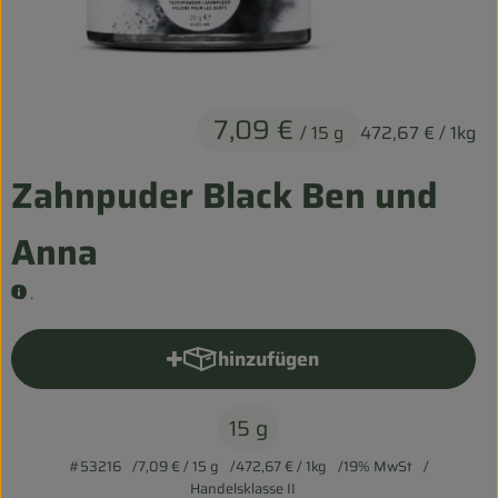
Entspannt durch die FERIEN
Obst & Gemüse
Kühltheke
7,09 €
/ 15 g
472,67 €
/ 1kg
Backwaren
Zahnpuder Black Ben und
Vorratskammer
Anna
Getränke
.
Kosmetik
hinzufügen
Produkt zum Warenkorb hinzu
Haus & Garten
15 g
Biohof erleben
#53216
7,09 €
/ 15 g
472,67 €
/ 1kg
19% MwSt
Handelsklasse II