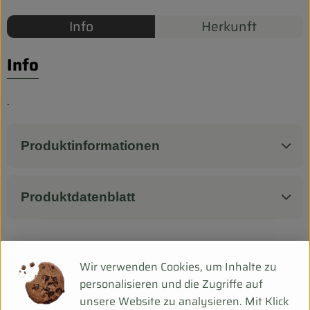
Biokorb so geht`s
Info
Herkunft
Pferdepension & Reitbetrieb
Info
Firmenkunden
.
Produktinformationen
Produktdatenblatt
Herkunft
Wir verwenden Cookies, um Inhalte zu
personalisieren und die Zugriffe auf
unsere Website zu analysieren. Mit Klick
Hersteller: BDN