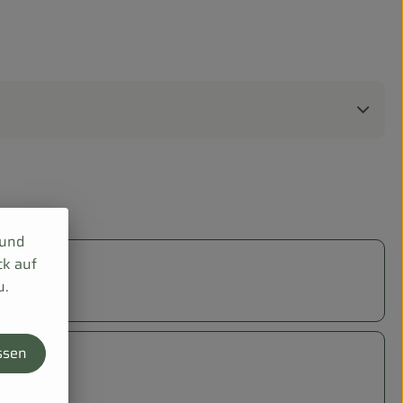
 und
ck auf
u.
ssen