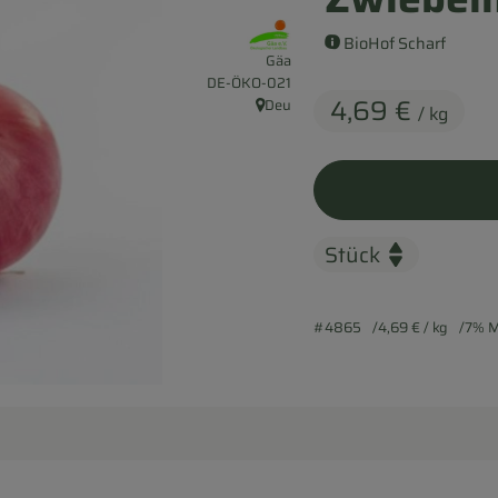
, Verband:
BioHof Scharf
Gäa
, Kontrollstelle:
DE-ÖKO-021
4,69 €
Deu
/ kg
, Herkunft:
#4865
4,69 €
/ kg
7% 