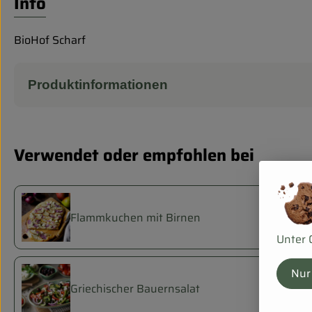
Info
BioHof Scharf
Produktinformationen
Verwendet oder empfohlen bei
Flammkuchen mit Birnen
Unter 
Nur
Griechischer Bauernsalat