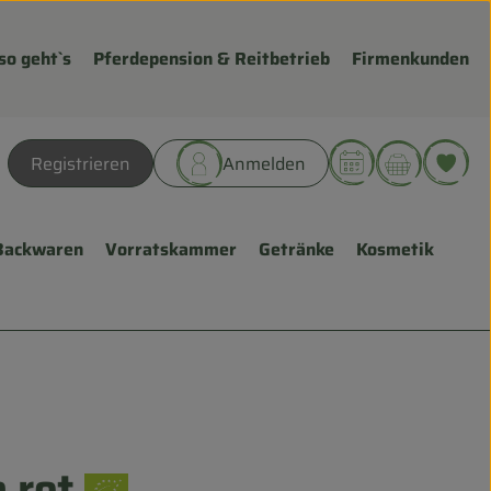
so geht`s
Pferdepension & Reitbetrieb
Firmenkunden
Warenk
L
Registrieren
Anmelden
hen
Backwaren
Vorratskammer
Getränke
Kosmetik
 rot
gen