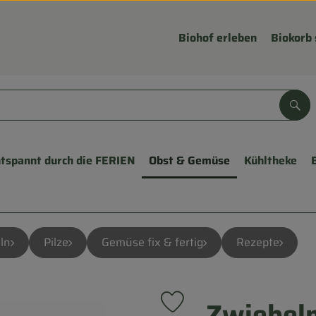
Biohof erleben
Biokorb 
Suc
tspannt durch die FERIEN
Obst & Gemüse
Kühltheke
ln
Pilze
Gemüse fix & fertig
Rezepte
Zwiebeln
Produkt zu Favouriten hinzufü