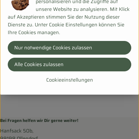
personalisieren und die Zugriffe auf
Herkunft
unsere Website zu analysieren. Mit Klick
auf Akzeptieren stimmen Sie der Nutzung dieser
Hersteller: BDN
Dienste zu. Unter Cookie Einstellungen können Sie
Ihre Cookies managen.
Holland
Ben&Anna Natural Care
Nur notwendige Cookies zulassen
Alle Cookies zulassen
Cookieeinstellungen
Bei Fragen helfen wir Dir gerne weiter!
Hanfsack 50b,
99198 Ollendorf