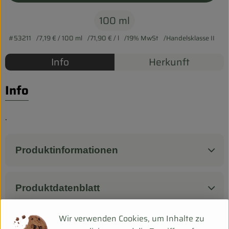
Biokorb so geht`s
100 ml
Pferdepension & Reitbetrieb
#53211
7,19 €
/ 100 ml
71,90 €
/ l
19% MwSt
Handelsklasse II
Firmenkunden
Info
Herkunft
Info
.
Produktinformationen
Produktdatenblatt
Wir verwenden Cookies, um Inhalte zu