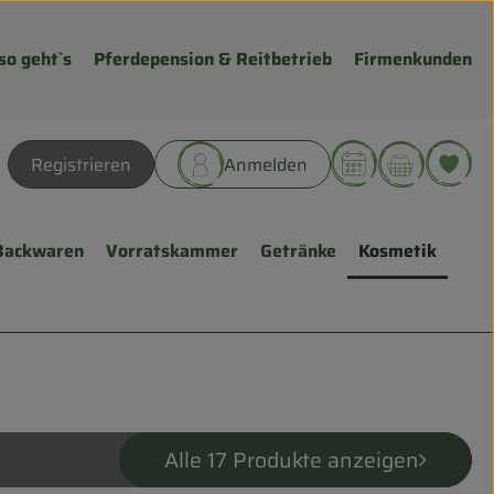
so geht`s
Pferdepension & Reitbetrieb
Firmenkunden
Warenk
L
Registrieren
Anmelden
hen
Backwaren
Vorratskammer
Getränke
Kosmetik
Alle 17 Produkte anzeigen