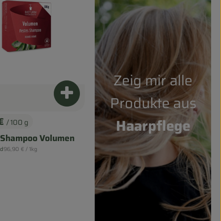
Zeig mir alle
Produkt zum Warenkorb hinzufügen
Produkte aus
 €
Haarpflege
/ 100 g
s:
 Shampoo Volumen
, Referenzpreis:
nd
96,90 €
/ 1kg
renkorb hinzufügen