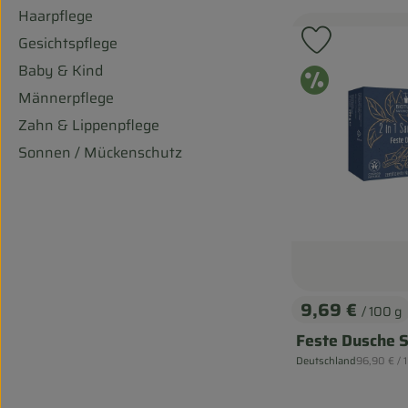
Haarpflege
Gesichtspflege
Produkt zu
Baby & Kind
Ange
Männerpflege
Zahn & Lippenpflege
Sonnen / Mückenschutz
9,69 €
/ 100 g
, Preis:
Feste Dusche 
, Referenzp
Deutschland
96,90 €
/ 
, Herkunft: