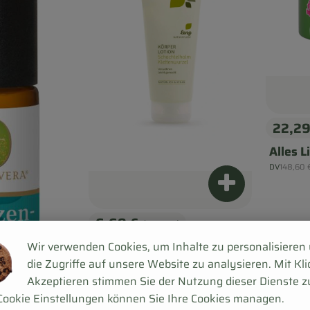
22,2
, Prei
Alles L
, Refere
DV
148,60 
, Herkunft:
Produkt zum Wa
6,69 €
/ 200ml
, Preis:
Körperlotion Klettensamen
Wir verwenden Cookies, um Inhalte zu personalisieren
die Zugriffe auf unsere Website zu analysieren. Mit Kli
Scha
Akzeptieren stimmen Sie der Nutzung dieser Dienste z
, Referenzpreis:
Deutschland
33,45 €
/ l
, Herkunft:
Cookie Einstellungen können Sie Ihre Cookies managen.