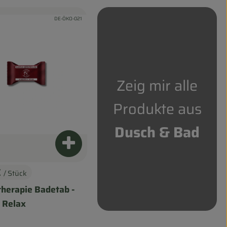
, Kontrollstelle:
DE-ÖKO-021
odukt zu Favouriten hinzufügen
Zeig mir alle
Produkte aus
Dusch & Bad
renkorb hinzufügen
Produkt zum Warenkorb hinzufügen
€
/ Stück
s:
herapie Badetab -
 Relax