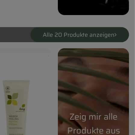
Alle 20 Produkte anzeigen
, Verband:
, Kontrollstelle:
.
odukt zu Favouriten hinzufügen
Zeig mir alle
Produkte aus