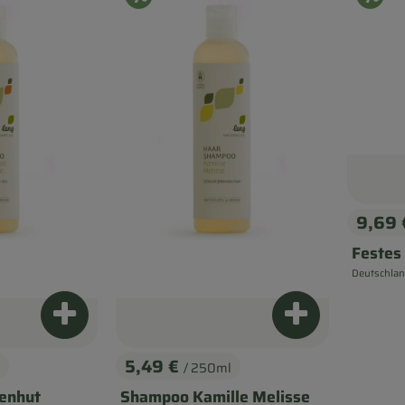
9,69
, Prei
Festes
Deutschla
, Herkunft:
Produkt zum Warenkorb hinzufügen
Produkt zum Wa
5,49 €
/ 250ml
, Preis:
enhut
Shampoo Kamille Melisse