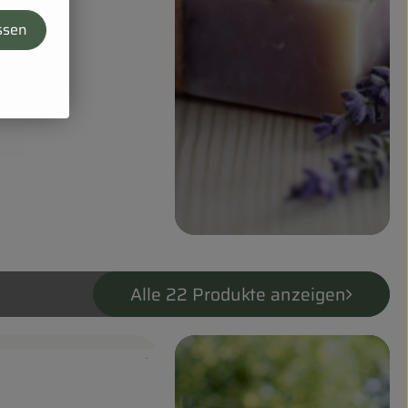
ssen
Alle 22 Produkte anzeigen
, Verband:
, Kontrollstelle:
.
odukt zu Favouriten hinzufügen
ngebot