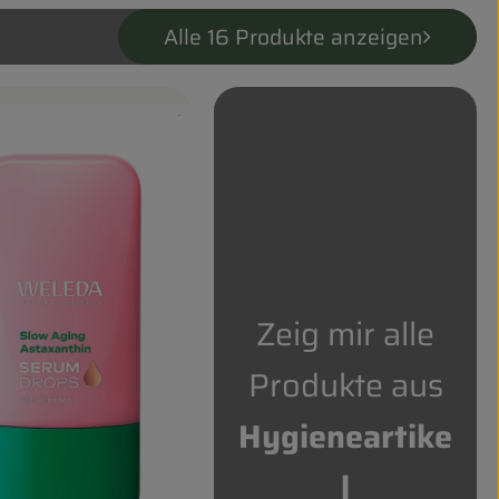
Alle 16 Produkte anzeigen
, Verband:
, Kontrollstelle:
.
odukt zu Favouriten hinzufügen
Zeig mir alle
Produkte aus
Hygieneartike
l