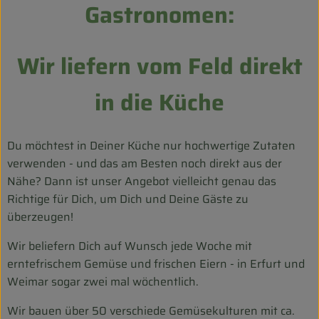
Gastronomen:
Entspannt durch die FERIEN
Obst & Gemüse
Wir liefern vom Feld direkt
Kühltheke
in die Küche
Backwaren
Vorratskammer
Du möchtest in Deiner Küche nur hochwertige Zutaten
verwenden - und das am Besten noch direkt aus der
Getränke
Nähe? Dann ist unser Angebot vielleicht genau das
Richtige für Dich, um Dich und Deine Gäste zu
Kosmetik
überzeugen!
Haus & Garten
Wir beliefern Dich auf Wunsch jede Woche mit
erntefrischem Gemüse und frischen Eiern - in Erfurt und
Weimar sogar zwei mal wöchentlich.
Biohof erleben
Wir bauen über 50 verschiede Gemüsekulturen mit ca.