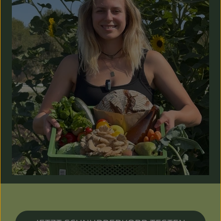
Entspannt durch die FERIEN
Obst & Gemüse
Kühltheke
Backwaren
Vorratskammer
Getränke
Kosmetik
Haus & Garten
Biohof erleben