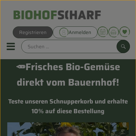
Warenk
Registrieren
Anmelden
Link
Mobiles Menu öffnen oder sc
Such
🥕Frisches Bio-Gemüse
Direkt vom Hof
direkt vom Bauernhof!
Biokörbe
Teste unseren Schnupperkorb und erhalte
THEMENWELTEN
10% auf diese Bestellung
UNSERE BIOKÖRBE
ANGEBOT