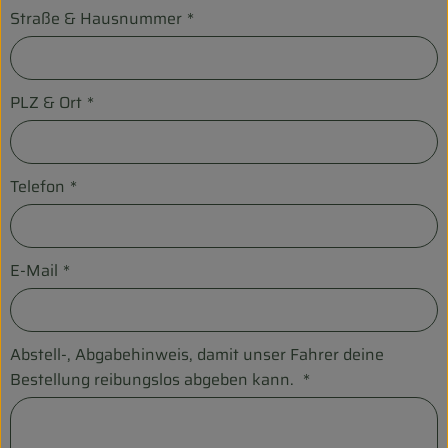
Straße & Hausnummer
*
Entspannt durch die FERIEN
Obst & Gemüse
PLZ & Ort
*
Kühltheke
Backwaren
Telefon
*
Vorratskammer
Getränke
E-Mail
*
Kosmetik
Haus & Garten
Abstell-, Abgabehinweis, damit unser Fahrer deine
Bestellung reibungslos abgeben kann.
*
Biohof erleben