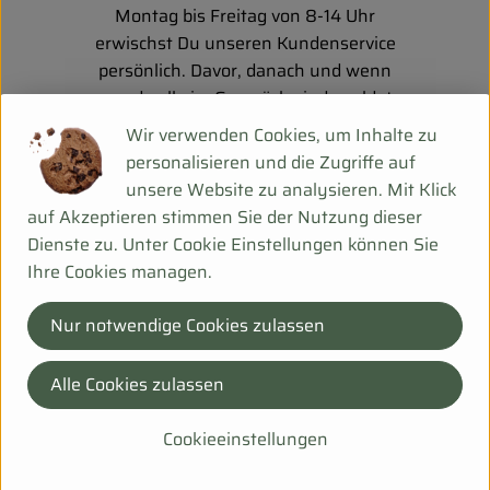
Montag bis Freitag von 8-14 Uhr
erwischst Du unseren Kundenservice
persönlich. Davor, danach und wenn
gerade alle im Gespräch sind, meldet
sich unser Anrufbeantworter.
Wir verwenden Cookies, um Inhalte zu
personalisieren und die Zugriffe auf
Gern kannst Du uns auch eine
unsere Website zu analysieren. Mit Klick
Nachricht per WhatsApp:
auf Akzeptieren stimmen Sie der Nutzung dieser
0151 222 375 61
Dienste zu. Unter Cookie Einstellungen können Sie
hinterlassen
Ihre Cookies managen.
Nur notwendige Cookies zulassen
Alle Cookies zulassen
Cookieeinstellungen
Schreib uns!