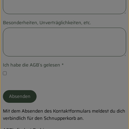
Biokorb so geht`s
Pferdepension & Reitbetrieb
Besonderheiten, Unverträglichkeiten, etc.
Firmenkunden
Ich habe die AGB`s gelesen
*
Absenden
Mit dem Absenden des Kontaktformulars meldest du dich
verbindlich für den Schnupperkorb an.