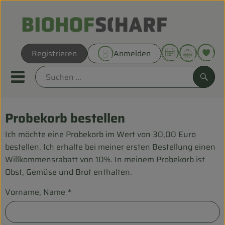
Warenk
Registrieren
Anmelden
Link
Mobiles Menu öffnen oder sc
Such
Probekorb bestellen
Direkt vom Hof
Ich möchte eine Probekorb im Wert von 30,00 Euro
Biokörbe
bestellen. Ich erhalte bei meiner ersten Bestellung einen
Willkommensrabatt von 10%. In meinem Probekorb ist
THEMENWELTEN
Obst, Gemüse und Brot enthalten.
Vorname, Name
UNSERE BIOKÖRBE
*
ANGEBOT