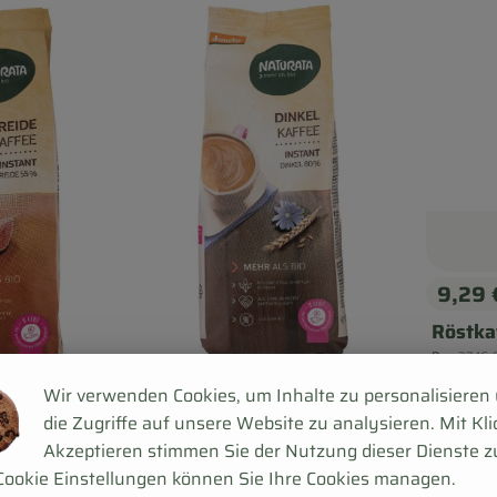
9,29
, Prei
Röstka
, Refer
Peru
37,16 
, Herkunft:
Wir verwenden Cookies, um Inhalte zu personalisieren
die Zugriffe auf unsere Website zu analysieren. Mit Kli
Produkt zum Wa
Akzeptieren stimmen Sie der Nutzung dieser Dienste z
Produkt zum Warenkorb hinzufügen
Cookie Einstellungen können Sie Ihre Cookies managen.
9,39 €