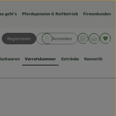
so geht`s
Pferdepension & Reitbetrieb
Firmenkunden
Warenk
L
Registrieren
Anmelden
hen
Backwaren
Vorratskammer
Getränke
Kosmetik