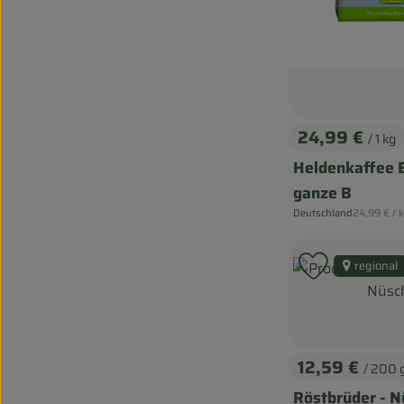
24,99 €
/ 1 kg
, Preis:
Heldenkaffee 
ganze B
, Referenzp
Deutschland
24,99 €
/ 
, Herkunft:
regional
Produkt zu
12,59 €
/ 200 
, Preis:
Röstbrüder - N