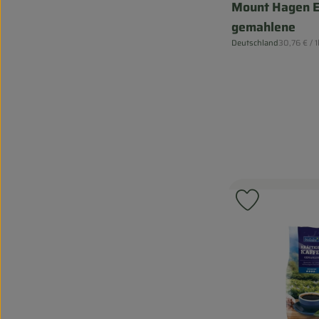
Mount Hagen E
gemahlene
, Referenzp
Deutschland
30,76 €
/ 
, Herkunft:
Produkt zu