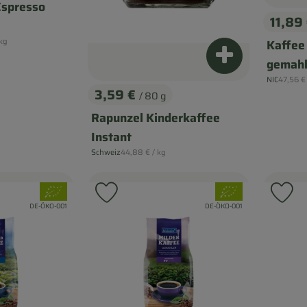
spresso
11,89
, Prei
reis:
1kg
Kaffee
Produkt zum Wa
gemah
, Refere
NIC
47,56 
, Herkunft:
3,59 €
/ 80 g
, Preis:
Rapunzel Kinderkaffee
Instant
, Referenzpreis:
Schweiz
44,88 €
/ kg
, Herkunft:
, Verband:
, Verband:
 Favouriten hinzufügen
Produkt zu Favouriten hinzufügen
Pr
, Kontrollstelle:
, Kontrollstelle:
DE-ÖKO-001
DE-ÖKO-001