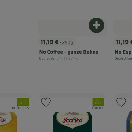
Produkt zum Wa
11,19 €
11,19
/ 250g
, Preis:
, Prei
No Coffee - ganze Bohne
No Esp
, Referenzpreis:
Deutschland
44,76 €
/ 1kg
Deutschla
, Herkunft:
, Herkunft:
, Verband:
, Verband:
 Favouriten hinzufügen
Produkt zu Favouriten hinzufügen
Pr
, Kontrollstelle:
, Kontrollstelle:
DE-ÖKO-005
DE-ÖKO-005
bot