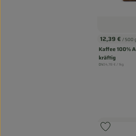
12,39 €
/ 500 
, Preis:
Kaffee 100% A
kräftig
, Referenzpreis:
DV
24,78 €
/ 1kg
, Herkunft:
Produkt zu