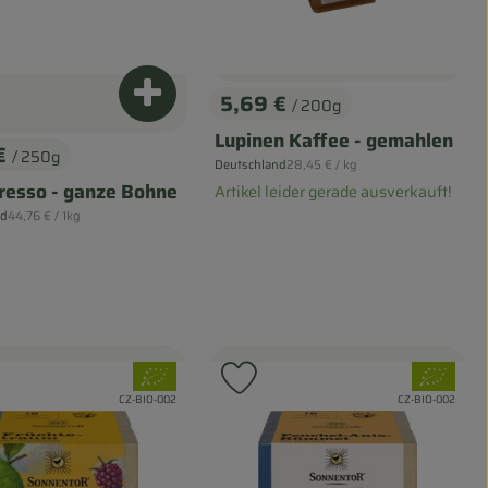
5,69 €
renkorb hinzufügen
Produkt zum Warenkorb hinzufügen
/ 200g
, Preis:
Lupinen Kaffee - gemahlen
 €
/ 250g
, Referenzpreis:
s:
Deutschland
28,45 €
/ kg
, Herkunft:
resso - ganze Bohne
Artikel leider gerade ausverkauft!
, Referenzpreis:
nd
44,76 €
/ 1kg
, Verband:
, Verband:
odukt zu Favouriten hinzufügen
Produkt zu Favouriten hinz
, Kontrollstelle:
, Kontrollstelle:
CZ-BIO-002
CZ-BIO-002