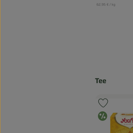
, Referenzpreis:
62,95 €
/ kg
Tee
Produkt zu
Ange