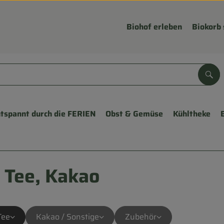
Biohof erleben
Biokorb 
Suc
tspannt durch die FERIEN
Obst & Gemüse
Kühltheke
 Tee, Kakao
Tee
Kakao / Sonstige
Zubehör