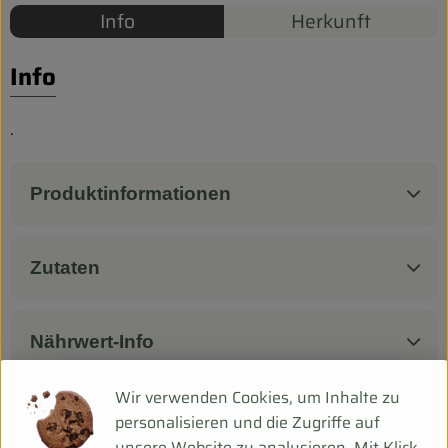
Biokorb so geht`s
Info
Herkunft
Pferdepension & Reitbetrieb
Info
Firmenkunden
.
Produktinformationen
Zutaten
Nährwert-Info
Wir verwenden Cookies, um Inhalte zu
Produktdatenblatt
personalisieren und die Zugriffe auf
unsere Website zu analysieren. Mit Klick