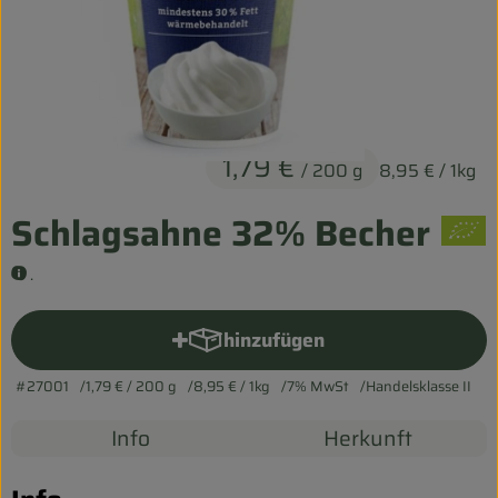
Entspannt durch die FERIEN
Obst & Gemüse
Kühltheke
1,79 €
/ 200 g
8,95 €
/ 1kg
Backwaren
Schlagsahne 32% Becher
Vorratskammer
Getränke
.
Kosmetik
hinzufügen
Produkt zum Warenkorb hinz
Haus & Garten
#27001
1,79 €
/ 200 g
8,95 €
/ 1kg
7% MwSt
Handelsklasse II
Info
Herkunft
Biohof erleben