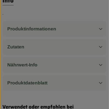
Info
Biokorb so geht`s
Pferdepension & Reitbetrieb
.
Firmenkunden
Produktinformationen
Zutaten
Nährwert-Info
Produktdatenblatt
Verwendet oder empfohlen bei