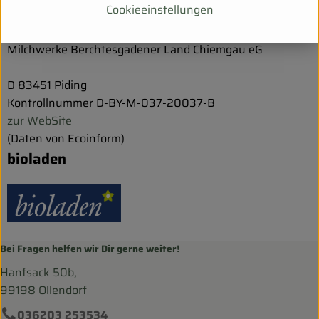
Cookieeinstellungen
Milchwerke Berchtesgadener Land Chiemgau eG
D 83451 Piding
Kontrollnummer D-BY-M-037-20037-B
zur WebSite
(Daten von Ecoinform)
bioladen
Bei Fragen helfen wir Dir gerne weiter!
Hanfsack 50b,
99198 Ollendorf
036203 253534