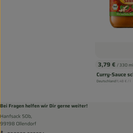
3,79 €
/ 330 m
, Preis:
Curry-Sauce sc
, Referenzp
Deutschland
11,48 €
/ l
, Herkunft:
Bei Fragen helfen wir Dir gerne weiter!
Hanfsack 50b,
99198 Ollendorf