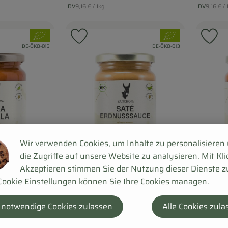
, Referenzpreis:
, Refere
DV
9,16 €
/ 1kg
DV
9,16 €
/ 
, Herkunft:
, Herkunft:
, Verband:
, Verband:
 Favouriten hinzufügen
Produkt zu Favouriten hinzufügen
Pr
, Kontrollstelle:
, Kontrollstelle:
DE-ÖKO-013
DE-ÖKO-013
Wir verwenden Cookies, um Inhalte zu personalisieren
die Zugriffe auf unsere Website zu analysieren. Mit Kli
Akzeptieren stimmen Sie der Nutzung dieser Dienste z
Cookie Einstellungen können Sie Ihre Cookies managen.
Produkt zum Warenkorb hinzufügen
Produkt zum Wa
 notwendige Cookies zulassen
Alle Cookies zula
3,79 €
3,79 
/ 340g