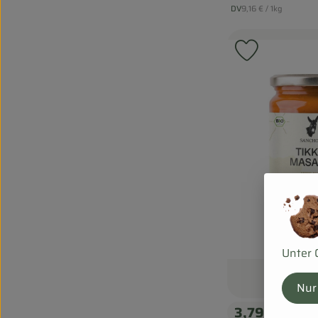
, Referenzpreis:
DV
9,16 €
/ 1kg
, Herkunft:
Produkt zu
Unter 
Nur
3,79 €
/ 340g