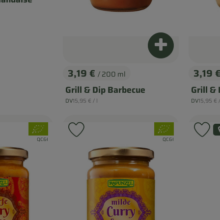
Produkt zum Wa
3,19 €
3,19 
/ 200 ml
, Preis:
, Prei
Grill & Dip Barbecue
Grill &
, Referenzpreis:
, Refere
DV
15,95 €
/ l
DV
15,95 €
, Herkunft:
, Herkunft:
, Verband:
, Verband:
 Favouriten hinzufügen
Produkt zu Favouriten hinzufügen
Pr
, Kontrollstelle:
, Kontrollstelle:
QC&I
QC&I