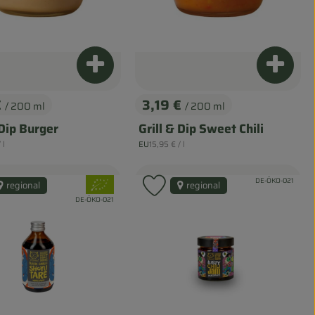
renkorb hinzufügen
Produkt zum Warenkorb hinzufügen
Produk
€
3,19 €
/ 200 ml
/ 200 ml
s:
, Preis:
 Dip Burger
Grill & Dip Sweet Chili
nzpreis:
, Referenzpreis:
/ l
EU
15,95 €
/ l
, Herkunft:
, Verband:
, Kontrollstelle:
DE-ÖKO-021
regional
regional
odukt zu Favouriten hinzufügen
Produkt zu Favouriten hinz
, Kontrollstelle:
DE-ÖKO-021