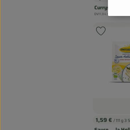
, Preis:
Currysauce - T
, Referenzpreis:
DV
11,84 €
/ l
, Herkunft:
Produkt zu
1,59 €
/ 111 g 3 
, Preis:
Sauce … la Hol