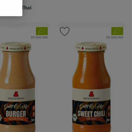
s:
auce Red Thai
nzpreis:
 l
, Verband:
, Verband:
odukt zu Favouriten hinzufügen
Produkt zu Favouriten hinz
, Kontrollstelle:
, Kontrollstelle:
DE-ÖKO-005
DE-ÖKO-005