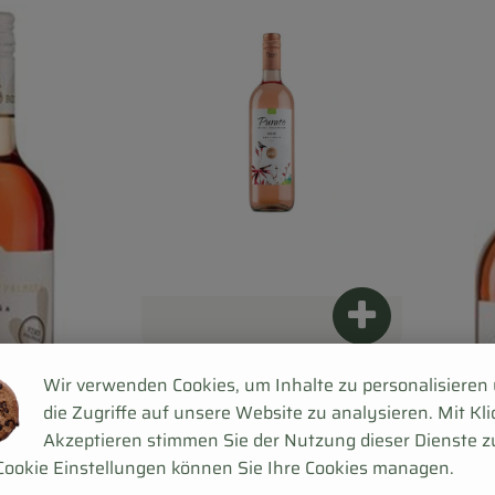
Produkt zum Wa
9,89 €
/ 0,75 l
Wir verwenden Cookies, um Inhalte zu personalisieren
, Preis:
die Zugriffe auf unsere Website zu analysieren. Mit Kli
Rosé
Akzeptieren stimmen Sie der Nutzung dieser Dienste z
, Referenzpreis:
Italien
13,19 €
/ l
, Herkunft:
Cookie Einstellungen können Sie Ihre Cookies managen.