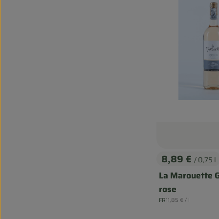
8,89 €
/ 0,75 l
, Preis:
La Marouette 
rose
, Referenzpreis:
FR
11,85 €
/ l
, Herkunft: