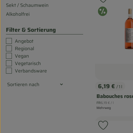
Produkt zu
Sekt / Schaumwein
Ange
Alkoholfrei
Filter & Sortierung
Angebot
Regional
Vegan
Vegetarisch
Verbandsware
6,19 €
/ 1 l
, Preis:
Babouches ros
, Referenzpreis:
FR
6,19 €
/ l
, Herkunft:
Mehrweg
Produkt zu