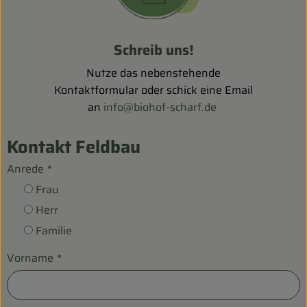
Biokorb so geht`s
Pferdepension & Reitbetrieb
Schreib uns!
Firmenkunden
Nutze das nebenstehende
Kontaktformular oder schick eine Email
an
info@biohof-scharf.de
Kontakt Feldbau
Anrede
*
Frau
Herr
Familie
Vorname
*