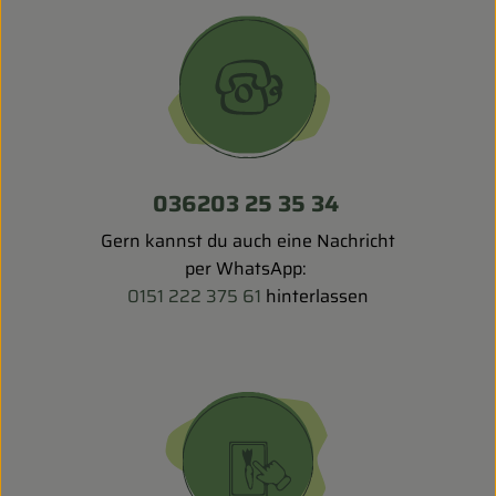
Entspannt durch die FERIEN
Obst & Gemüse
Kühltheke
Backwaren
036203 25 35 34
Vorratskammer
Gern kannst du auch eine Nachricht
Getränke
per WhatsApp:
0151 222 375 61
hinterlassen
Kosmetik
Haus & Garten
Biohof erleben