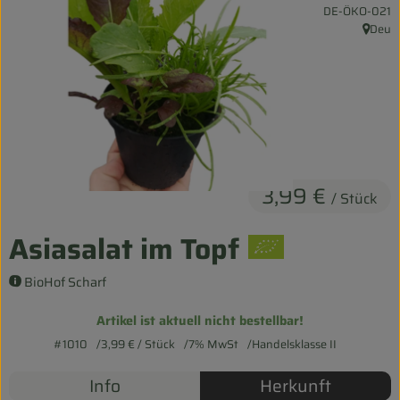
, Kontrollstelle:
DE-ÖKO-021
Entspannt durch die FERIEN
Deu
, Herku
Obst & Gemüse
Kühltheke
Backwaren
Vorratskammer
3,99 €
/ Stück
Getränke
Asiasalat im Topf
Kosmetik
BioHof Scharf
Haus & Garten
Artikel ist aktuell nicht bestellbar!
#1010
3,99 €
/ Stück
7% MwSt
Handelsklasse II
Biohof erleben
Info
Herkunft