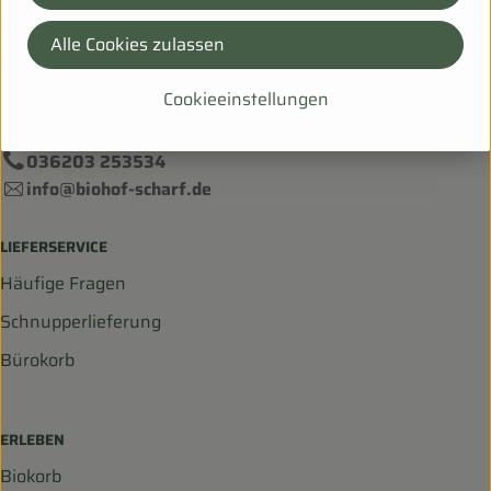
Alle Cookies zulassen
Bei Fragen helfen wir Dir gerne weiter!
Hanfsack 50b,
Cookieeinstellungen
99198 Ollendorf
036203 253534
info@biohof-scharf.de
LIEFERSERVICE
Häufige Fragen
Schnupperlieferung
Bürokorb
ERLEBEN
Biokorb