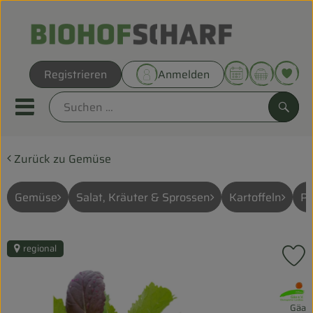
Warenk
Registrieren
Anmelden
Link
Mobiles Menu öffnen oder sc
Such
Zurück zu Gemüse
Direkt vom Hof
Biokörbe
Gemüse
Salat, Kräuter & Sprossen
Kartoffeln
Pi
THEMENWELTEN
regional
P
UNSERE BIOKÖRBE
, Verband:
ANGEBOT
Gäa