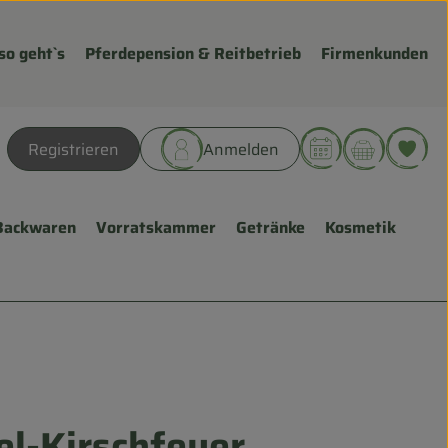
so geht`s
Pferdepension & Reitbetrieb
Firmenkunden
Warenk
L
Registrieren
Anmelden
hen
Backwaren
Vorratskammer
Getränke
Kosmetik
el-Kirschfeuer
fügen