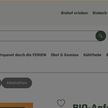
Biohof erleben
Biokorb 
Suc
tspannt durch die FERIEN
Obst & Gemüse
Kühltheke
Alkoholfrei
BIO-Apf
Produkt zu Favouriten hinzu