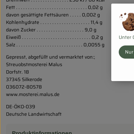
Fett . . . . . . . . . . . . . . . . . . . . . . . . . . . . . . 0,02 g
davon gesättigte Fettsäuren . . . . . 0,002 g
Kohlenhydrate . . . . . . . . . . . . . . . . . . . . . 11,4 g
davon Zucker . . . . . . . . . . . . . . . . . . . . 9,0 g
Unter 
Eiweiß . . . . . . . . . . . . . . . . . . . . . . . . . . . . . 0,2 g
Salz . . . . . . . . . . . . . . . . . . . . . . . . . . . . 0,0055 g
Nur
Gepresst, abgefüllt und vermarktet von:;
Streuobstmosterei Malus
Dorfstr. 18
37345 Silkerode
036072-80578
www.mosterei.malus.de
DE-ÖKO-039
Deutsche Landwirtschaft
Produktinformationen