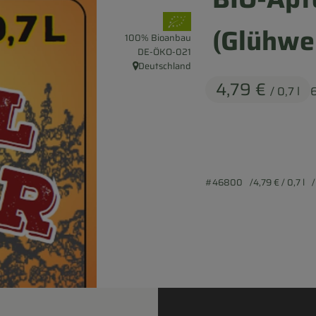
, Verband:
(Glühwe
100% Bioanbau
, Kontrollstelle:
DE-ÖKO-021
Deutschland
, Herkunft:
4,79 €
/ 0,7 l
#46800
4,79 €
/ 0,7 l