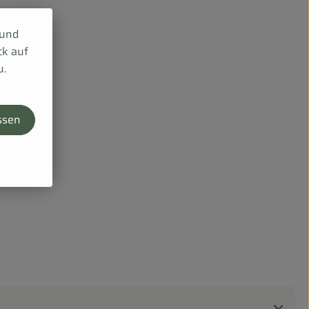
 und
ck auf
u.
ssen