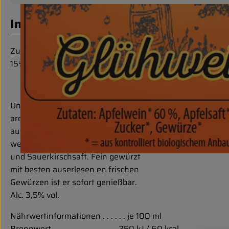
Info
Zutaten: Apfelwein* 35%, Apfelsaft* 30%, Sauerkirschwe
15%, Sauerkirschsaft* 15%, Zucker*, Gewürze*
= aus kontrolliert biologischem Anbau
Unser Apfel Kirschfeuer ist ein
aromatischer Glühwein, hergestellt
aus bestem Apfel und Sauerkirsch
wein, verfeinert mit frischem Apfel
und Sauerkirschsaft. Fein gewürzt
mit besten auserlesen en frischen
Gewürzen ist er sofort genießbar.
Alc. 3,5% vol.
Nährwertinformationen . . . . . . je 100 ml
Brennwert . . . . . . . . . . . . . . . . 250 kJ / 60 kcal