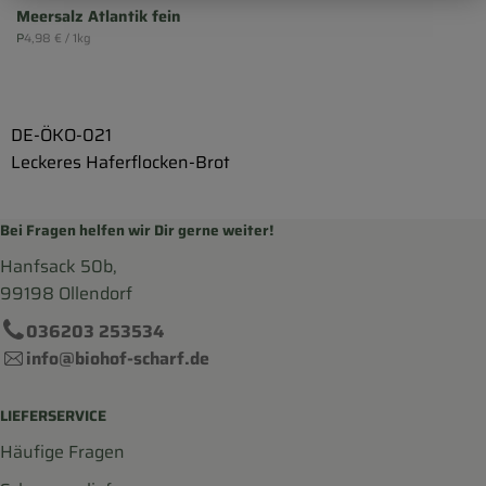
Meersalz Atlantik fein
, Referenzpreis:
P
4,98 €
/ 1kg
, Herkunft:
DE-ÖKO-021
Leckeres Haferflocken-Brot
Bei Fragen helfen wir Dir gerne weiter!
Hanfsack 50b,
99198 Ollendorf
036203 253534
info@biohof-scharf.de
LIEFERSERVICE
Häufige Fragen