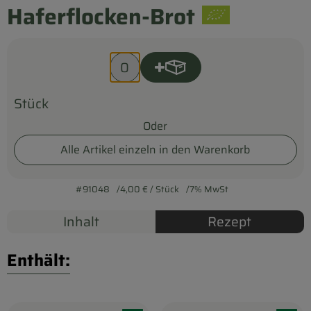
Haferflocken-Brot
Entspannt durch die FERIEN
Obst & Gemüse
Produkt zum Warenkorb hi
Anzahl
Kühltheke
Stück
Backwaren
Oder
Vorratskammer
Alle Artikel einzeln in den Warenkorb
Getränke
#91048
4,00 €
/ Stück
7% MwSt
Kosmetik
Inhalt
Rezept
Haus & Garten
Enthält:
Biohof erleben