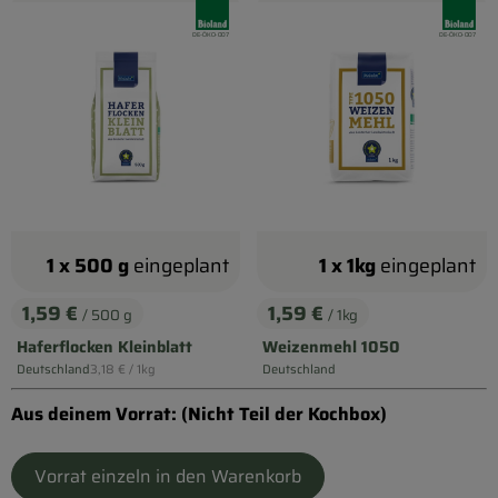
Biokorb so geht`s
, Verband:
, Verband
, Kontrollstelle:
, Kontrollstelle:
DE-ÖKO-007
DE-ÖKO-007
Pferdepension & Reitbetrieb
Firmenkunden
1 x 500 g
eingeplant
1 x 1kg
eingeplant
1,59 €
1,59 €
/ 500 g
/ 1kg
, Preis:
, Preis:
Haferflocken Kleinblatt
Weizenmehl 1050
, Referenzpreis:
Deutschland
3,18 €
/ 1kg
Deutschland
, Herkunft:
, Herkunft:
Aus deinem Vorrat: (Nicht Teil der Kochbox)
Vorrat einzeln in den Warenkorb