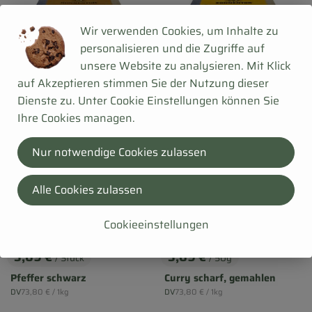
Wir verwenden Cookies, um Inhalte zu
personalisieren und die Zugriffe auf
unsere Website zu analysieren. Mit Klick
auf Akzeptieren stimmen Sie der Nutzung dieser
Dienste zu. Unter Cookie Einstellungen können Sie
Ihre Cookies managen.
Nur notwendige Cookies zulassen
Alle Cookies zulassen
Cookieeinstellungen
1 Stück
eingeplant
1 x 50g
eingeplant
3,69 €
3,69 €
/ Stück
/ 50g
, Preis:
, Preis:
Pfeffer schwarz
Curry scharf, gemahlen
, Referenzpreis:
, Referenzpreis:
DV
73,80 €
/ 1kg
DV
73,80 €
/ 1kg
, Herkunft:
, Herkunft: