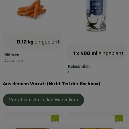
Biokorb so geht`s
Pferdepension & Reitbetrieb
Firmenkunden
0.12 kg
eingeplant
1 x 400 ml
eingeplant
Möhren
Deutschland
, Herkunft:
Kokosmilch
LK
, Herkunft:
Aus deinem Vorrat: (Nicht Teil der Kochbox)
Vorrat einzeln in den Warenkorb
, Verband:
, Verband
, Kontrollstelle:
, Kontrollstelle:
AT-BIO-301
AT-BIO-301