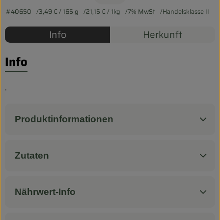
Biokorb so geht`s
#40650
3,49 €
/ 165 g
21,15 €
/ 1kg
7% MwSt
Handelsklasse II
Pferdepension & Reitbetrieb
Info
Herkunft
Firmenkunden
Info
.
Produktinformationen
Zutaten
Nährwert-Info