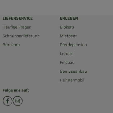
LIEFERSERVICE
ERLEBEN
Häufige Fragen
Biokorb
Schnupperlieferung
Mietbeet
Bürokorb
Pferdepension
Lernort
Feldbau
Gemüseanbau
Hühnermobil
Folge uns auf:
Externer Link zu https://www.facebook.com/biohofsc
Externer Link zu https://www.instagram.com/bi