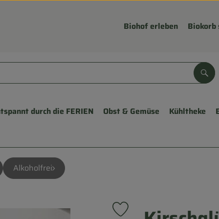
Biohof erleben
Biokorb 
Suc
tspannt durch die FERIEN
Obst & Gemüse
Kühltheke
Alkoholfrei
Kirschg
Produkt zu Favouriten hinzuf