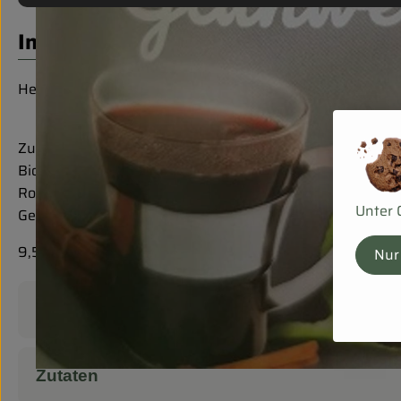
Info
Hergestellt aus heimischen Kirschen!
Zutaten:
Bio-Sauerkirschen
Rohrzucker
Unter 
Gewürzmischung
9,5% Vol
Nur
Produktinformationen
Zutaten