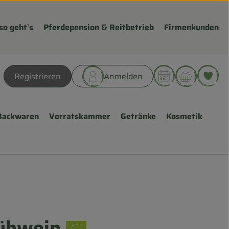
so geht`s
Pferdepension & Reitbetrieb
Firmenkunden
Warenk
L
Registrieren
Anmelden
hen
Backwaren
Vorratskammer
Getränke
Kosmetik
lühwein
ügen