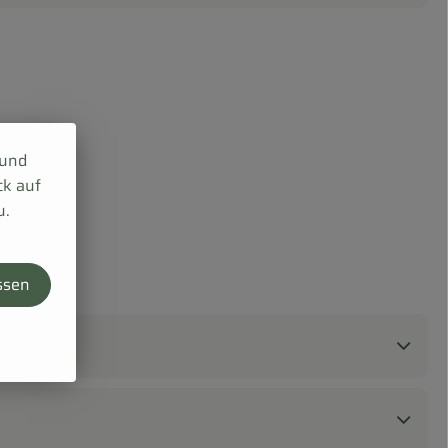
 und
ck auf
u.
ssen