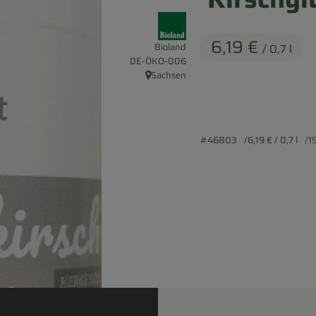
, Verband:
6,19 €
Bioland
/ 0,7 l
, Kontrollstelle:
DE-ÖKO-006
Sachsen
, Herkunft:
#46803
6,19 €
/ 0,7 l
1