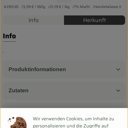
Biokorb so geht`s
#28530
3,39 €
/ 160g
21,19 €
/ 1kg
7% MwSt
Handelsklasse II
Pferdepension & Reitbetrieb
Info
Herkunft
Firmenkunden
Info
.
Produktinformationen
Zutaten
Produktdatenblatt
Wir verwenden Cookies, um Inhalte zu
personalisieren und die Zugriffe auf