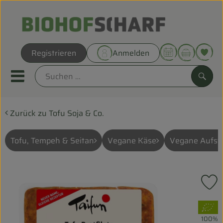
Warenk
Registrieren
Anmelden
Link
Mobiles Menu öffnen oder sc
Such
Zurück zu Tofu Soja & Co.
Direkt vom Hof
Biokörbe
Tofu, Tempeh & Seitan
Vegane Käse
Vegane Aufstr
THEMENWELTEN
P
UNSERE BIOKÖRBE
, Verband:
ANGEBOT
100%