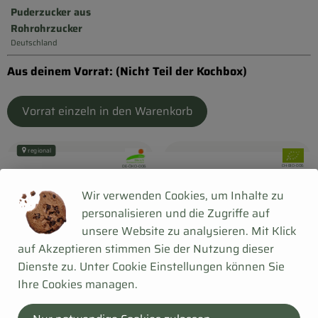
Puderzucker aus
Rohrohrzucker
Deutschland
, Herkunft:
Aus deinem Vorrat: (Nicht Teil der Kochbox)
Vorrat einzeln in den Warenkorb
regional
, Verband:
, Verband
, Kontrollstelle:
, Kontrollstelle:
CH-BIO-006
DE-ÖKO-006
Wir verwenden Cookies, um Inhalte zu
personalisieren und die Zugriffe auf
unsere Website zu analysieren. Mit Klick
auf Akzeptieren stimmen Sie der Nutzung dieser
Dienste zu. Unter Cookie Einstellungen können Sie
Ihre Cookies managen.
1 x 6er Pack
eingeplant