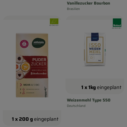
Vanillezucker Bourbon
Brasilien
, Herkunft:
, Verband:
, Verband
, Kontrollstelle:
DE-ÖKO-001
, Kontrollstelle:
DE-ÖKO-007
1 x 1kg
eingeplant
Weizenmehl Type 550
Deutschland
, Herkunft:
1 x 200 g
eingeplant