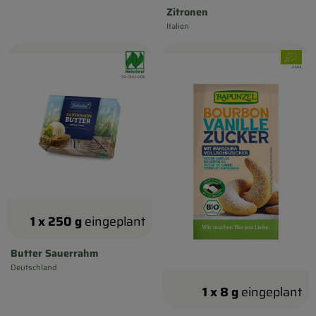
, Herkunft:
Zitronen
Italien
, Herkunft:
, Verband:
, Verband
, Kontrollstell
KIWA
, Kontrollstelle:
DE-ÖKO-006
1 x 250 g
eingeplant
Butter Sauerrahm
Deutschland
, Herkunft:
1 x 8 g
eingeplant