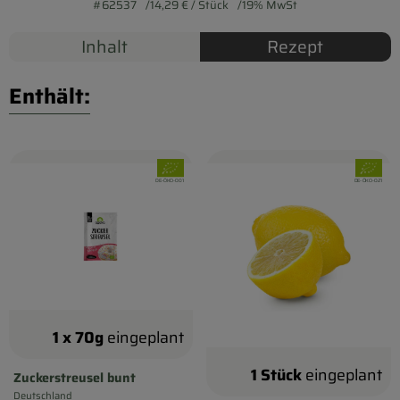
Biokorb so geht`s
#62537
14,29 €
/ Stück
19% MwSt
Pferdepension & Reitbetrieb
Inhalt
Rezept
Firmenkunden
Enthält:
, Verband:
, Verband
, Kontrollstelle:
, Kontrollstelle:
DE-ÖKO-001
DE-ÖKO-021
1 x 70g
eingeplant
1 Stück
eingeplant
Zuckerstreusel bunt
Deutschland