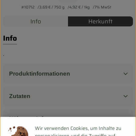
Biokorb so geht`s
#10712
3,69 €
/ 750 g
4,92 €
/ 1kg
7% MwSt
Pferdepension & Reitbetrieb
Info
Herkunft
Firmenkunden
Info
.
Produktinformationen
Zutaten
Nährwert-Info
Wir verwenden Cookies, um Inhalte zu
personalisieren und die Zugriffe auf