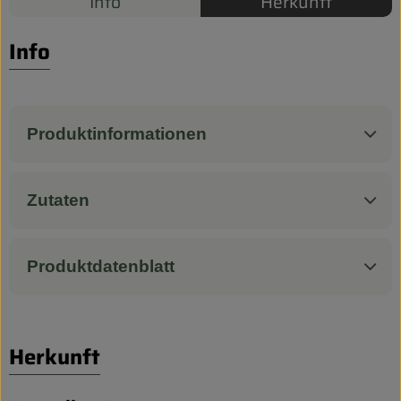
Info
Herkunft
Biokorb so geht`s
Pferdepension & Reitbetrieb
Info
Firmenkunden
Produktinformationen
Zutaten
Produktdatenblatt
Herkunft