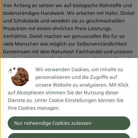
Von Anfang an setzen wir auf biologische Rohstoffe und
bodenständiges Handwerk. Wir arbeiten mit Hafer, Dinkel
und Schokolade und veredeln sie zu geschmackvollen
Produkten mit einem ehrlichen Preis-Leistungs-
Verhältnis. Damit machen wir genussvolles Bio für so
viele Menschen wie möglich zur Selbstverständlichkeit.
Gemeinsam mit dem Naturkost-Fachhandel und unseren
Kunden stärken wir die ökologische Landwirtschaft und
schaffen eine wichtige Voraussetzung für die Sicherung
Wir verwenden Cookies, um Inhalte zu
einer artenreichen und lebenswerten Umwelt.
personalisieren und die Zugriffe auf
unsere Website zu analysieren. Mit Klick
auf Akzeptieren stimmen Sie der Nutzung dieser
Dienste zu. Unter Cookie Einstellungen können Sie
Ihre Cookies managen.
Nur notwendige Cookies zulassen